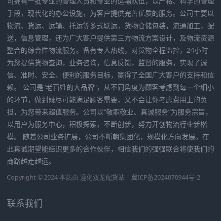
司拥有一批专业的管理人员和专业的运输队伍，以严格、科学的管理
手段，现代化的办公设施，为客户提供完善优质的服务。公司主要以
物流、货运、运输、托运等多式联运，货物仓储包装，流通加工，配
送，信息管理，还为广大客户提供第三方物流方案设计，及物流资源
整合的综合性物流服务。备有专人热线，对货物全程监控，24小时
为您提供货物查询，业务咨询，信息反馈，监督的服务，实现了诚
信、准时、安全、便利的服务目标，赢得了全国广大客户的支持和信
赖。 公司是“老百姓的大品牌”，从不同角度为顾客考虑到每一个细小
的环节，做到既尽可能满足顾客需要，又不会让你考虑费用上的负
担，为您带来超值服务。公司以“敬职敬业、真诚服务”为服务宗旨，
以用户为服务中心，积极探索，不断创新，努力开创物流行业新楷
模。 随着公司业务扩展，公司不断朝集团化，规模化方向发展。在
此真诚期望能结识更多的合作伙伴，相信我们的强强联合将使我们的
商路越走越远。
Copyright © 2024 本站由
遵化双龙配货站
冀ICP备2024070944号-2
联系我们