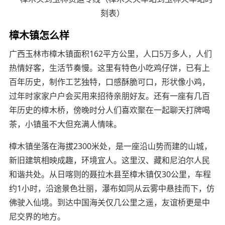
樟木镇怎么样
广西玉林市樟木镇面积162平方公里，人口5万多人，人们
热情好客，生活节奏慢。这里有特色小吃鸡仔饼，已有上
百年历史，制作工艺独特，口感酥脆可口，形状像小鸡，
过年时家家户户会买用来招待亲朋好友。还有一座有几百
年历史的樟木桥，傍晚时分人们喜欢聚在一起聊天打牌喝
茶，小镇虽不大但充满人情味。
樟木镇坐落在海拔2300米处，是一座沿山势而建的山城，
新旧建筑相映成趣，环境宜人。这里汉、藏和尼泊尔人民
和谐共处。从日喀则的聂拉木县至樟木镇仅30公里，车程
约1小时，沿途景色壮丽，瀑布如同从云雾中悬挂而下，仿
佛驶入仙境。到达中国海关仅几公里之遥，友谊桥更是中
尼交界的地方。