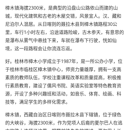
樟木镇海拔2300米，是典型的沿盘山公路依山而建的山
城，现代化建筑和古老的木屋交错，风景宜人。汉、藏和
尼泊尔人混居。从日喀则的聂拉木县到樟木镇路程30公
里，车行1小时左右，沿途道路险峻，古木参天，有意思的
是瀑布从雾气中悬挂下来，车就在瀑布下行驶，恍如仙
境，这一段路程会让你流连忘返。
好。桂林市樟木小学成立于1987年，是一所公办小学，位
于桂林市临桂区樟木镇中心，师资力量雄厚，拥有一支高
素质的教师队伍，学校注重课程改革和质量提高，积极推
行素质教育，建设了儒风书院、英语实验室等特色教育资
源，开设了多种兴趣班和活动，如音乐、体育、绘画、科
技等，满足学生的多样化需求。
樟木镇，西藏自治区日喀则市聂拉木县下辖镇，位于绿色
的大峡谷，海拔2300米，作为党项人后裔的夏尔巴人在逃