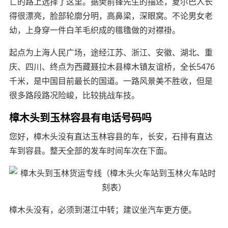
亡的路上选择了这里。据樊前锋先生的描述，夏尔巴人长
得很漂亮，脸部轮廓分明，高鼻梁，深眼窝。不论男女老
幼，上身穿一件白羊毛织成的氆氇做的对襟褂。
起点为上海人民广场，途经江苏、浙江、安徽、湖北、重
庆、四川、终点为西藏聂拉木县樟木镇友谊桥，全长5476
千米，是中国目前最长的国道。一路风景美不胜收，但是
很多路段路况险峻，比较挑战车技。
樟木头到玉林容县有电话号码吗
您好，樟木头没有直达玉林容县的车，长安，石排有直达
车到容县。整天全部的发车时间车次在下面。
樟木头没有，必须到湛江中转；建议坐汽车更方便。