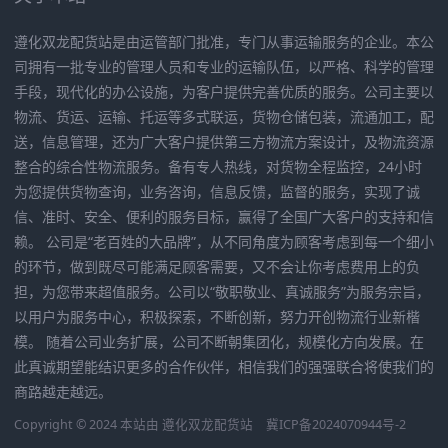
遵化双龙配货站是由运管部门批准，专门从事运输服务的企业。本公
司拥有一批专业的管理人员和专业的运输队伍，以严格、科学的管理
手段，现代化的办公设施，为客户提供完善优质的服务。公司主要以
物流、货运、运输、托运等多式联运，货物仓储包装，流通加工，配
送，信息管理，还为广大客户提供第三方物流方案设计，及物流资源
整合的综合性物流服务。备有专人热线，对货物全程监控，24小时
为您提供货物查询，业务咨询，信息反馈，监督的服务，实现了诚
信、准时、安全、便利的服务目标，赢得了全国广大客户的支持和信
赖。 公司是“老百姓的大品牌”，从不同角度为顾客考虑到每一个细小
的环节，做到既尽可能满足顾客需要，又不会让你考虑费用上的负
担，为您带来超值服务。公司以“敬职敬业、真诚服务”为服务宗旨，
以用户为服务中心，积极探索，不断创新，努力开创物流行业新楷
模。 随着公司业务扩展，公司不断朝集团化，规模化方向发展。在
此真诚期望能结识更多的合作伙伴，相信我们的强强联合将使我们的
商路越走越远。
Copyright © 2024 本站由
遵化双龙配货站
冀ICP备2024070944号-2