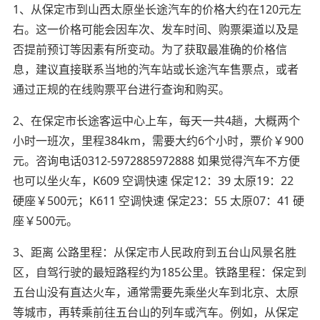
1、从保定市到山西太原坐长途汽车的价格大约在120元左
右。这一价格可能会因车次、发车时间、购票渠道以及是
否提前预订等因素有所变动。为了获取最准确的价格信
息，建议直接联系当地的汽车站或长途汽车售票点，或者
通过正规的在线购票平台进行查询和购买。
2、在保定市长途客运中心上车，每天一共4趟，大概两个
小时一班次，里程384km，需要大约6个小时，票价￥900
元。咨询电话0312-5972885972888 如果觉得汽车不方便
也可以坐火车，K609 空调快速 保定12：39 太原19：22
硬座￥500元；K611 空调快速 保定23：55 太原07：41 硬
座￥500元。
3、距离 公路里程：从保定市人民政府到五台山风景名胜
区，自驾行驶的最短路程约为185公里。铁路里程：保定到
五台山没有直达火车，通常需要先乘坐火车到北京、太原
等城市，再转乘前往五台山的列车或汽车。例如，从保定