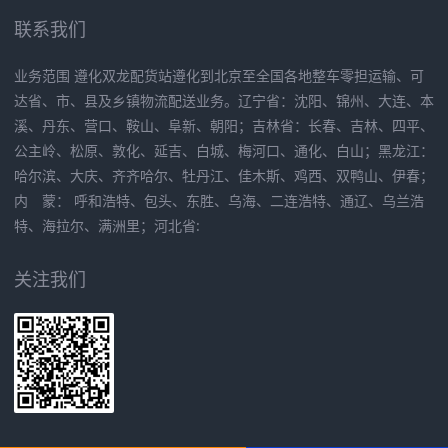
联系我们
业务范围 遵化双龙配货站遵化到北京至全国各地整车零担运输、可
达省、市、县及乡镇物流配送业务。辽宁省：沈阳、锦州、大连、本
溪、丹东、营口、鞍山、阜新、朝阳；吉林省：长春、吉林、四平、
公主岭、松原、敦化、延吉、白城、梅河口、通化、白山；黑龙江：
哈尔滨、大庆、齐齐哈尔、牡丹江、佳木斯、鸡西、双鸭山、伊春；
内 蒙： 呼和浩特、包头、东胜、乌海、二连浩特、通辽、乌兰浩
特、海拉尔、满洲里；河北省:
关注我们