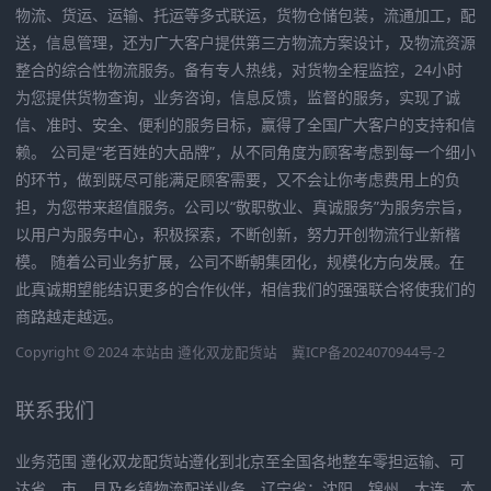
物流、货运、运输、托运等多式联运，货物仓储包装，流通加工，配
送，信息管理，还为广大客户提供第三方物流方案设计，及物流资源
整合的综合性物流服务。备有专人热线，对货物全程监控，24小时
为您提供货物查询，业务咨询，信息反馈，监督的服务，实现了诚
信、准时、安全、便利的服务目标，赢得了全国广大客户的支持和信
赖。 公司是“老百姓的大品牌”，从不同角度为顾客考虑到每一个细小
的环节，做到既尽可能满足顾客需要，又不会让你考虑费用上的负
担，为您带来超值服务。公司以“敬职敬业、真诚服务”为服务宗旨，
以用户为服务中心，积极探索，不断创新，努力开创物流行业新楷
模。 随着公司业务扩展，公司不断朝集团化，规模化方向发展。在
此真诚期望能结识更多的合作伙伴，相信我们的强强联合将使我们的
商路越走越远。
Copyright © 2024 本站由
遵化双龙配货站
冀ICP备2024070944号-2
联系我们
业务范围 遵化双龙配货站遵化到北京至全国各地整车零担运输、可
达省、市、县及乡镇物流配送业务。辽宁省：沈阳、锦州、大连、本