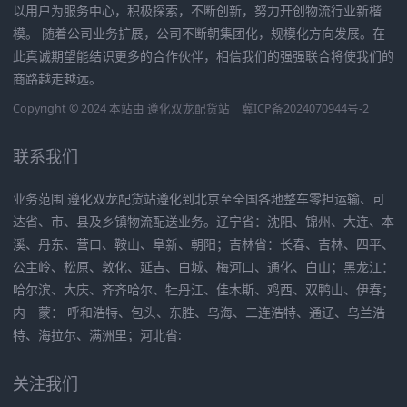
以用户为服务中心，积极探索，不断创新，努力开创物流行业新楷
模。 随着公司业务扩展，公司不断朝集团化，规模化方向发展。在
此真诚期望能结识更多的合作伙伴，相信我们的强强联合将使我们的
商路越走越远。
Copyright © 2024 本站由
遵化双龙配货站
冀ICP备2024070944号-2
联系我们
业务范围 遵化双龙配货站遵化到北京至全国各地整车零担运输、可
达省、市、县及乡镇物流配送业务。辽宁省：沈阳、锦州、大连、本
溪、丹东、营口、鞍山、阜新、朝阳；吉林省：长春、吉林、四平、
公主岭、松原、敦化、延吉、白城、梅河口、通化、白山；黑龙江：
哈尔滨、大庆、齐齐哈尔、牡丹江、佳木斯、鸡西、双鸭山、伊春；
内 蒙： 呼和浩特、包头、东胜、乌海、二连浩特、通辽、乌兰浩
特、海拉尔、满洲里；河北省:
关注我们