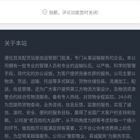
抱歉，评论功能暂时关闭!
关于本站
遵化双龙配货站是由运管部门批准，专门从事运输服务的企业。本公
司拥有一批专业的管理人员和专业的运输队伍，以严格、科学的管理
手段，现代化的办公设施，为客户提供完善优质的服务。公司主要以
物流、货运、运输、托运等多式联运，货物仓储包装，流通加工，配
送，信息管理，还为广大客户提供第三方物流方案设计，及物流资源
整合的综合性物流服务。备有专人热线，对货物全程监控，24小时
为您提供货物查询，业务咨询，信息反馈，监督的服务，实现了诚
信、准时、安全、便利的服务目标，赢得了全国广大客户的支持和信
赖。 公司是“老百姓的大品牌”，从不同角度为顾客考虑到每一个细小
的环节，做到既尽可能满足顾客需要，又不会让你考虑费用上的负
担，为您带来超值服务。公司以“敬职敬业、真诚服务”为服务宗旨，