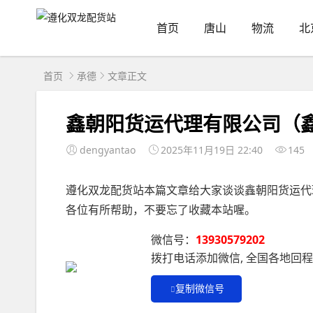
首页
唐山
物流
北
首页
承德
文章正文
鑫朝阳货运代理有限公司（
dengyantao
2025年11月19日 22:40
145
遵化双龙配货站本篇文章给大家谈谈鑫朝阳货运代
各位有所帮助，不要忘了收藏本站喔。
微信号：
13930579202
拨打电话添加微信, 全国各地回
复制微信号