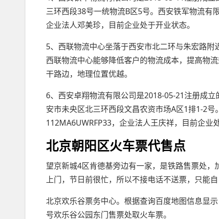
三环西段38号一统物流B区5号。西安铁军物流有限公司
企业法人邓美珍，目前企业处于开业状态。
5、西联物流中心坐落于西安市北二环与朱宏路附
西联物流中心能够降低客户的物流成本，提高物流
干路边，地理位置优越。
6、西安卓翔物流有限公司是2018-05-21注册
安市未央区北三环西段文昌农资市场A区1排1-2号
112MA6UWRFP33，企业法人王庆祥，目前企
北京朝阳区火车票代售点
望京新城4区肯德基旁边有一家，是铁路售票处，加5元手
上门，节日前很忙，所以不接电话不送票，只能自
北京欢乐谷票务中心。根据查询百度地图信息显示
号欢乐谷公园东门售票处取火车票。