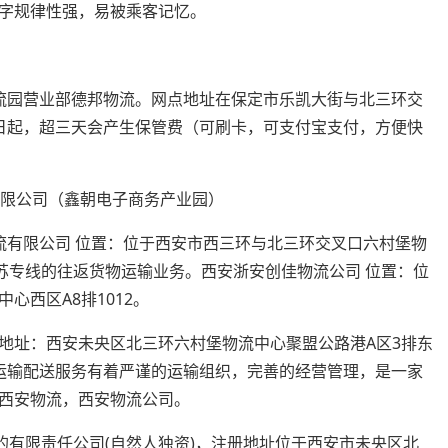
字规律性强，易被乘客记忆。
流园营业部德邦物流。网点地址在保定市乐凯大街与北三环交
日起，超三天会产生保管费（可刷卡，可支付宝支付，方便快
流有限公司 位置：位于西安市西三环与北三环交叉口六村堡物
苏专线的往返货物运输业务。西安浙安创佳物流公司 位置：位
心西区A8排1012。
。公司地址：西安未央区北三环六村堡物流中心聚盟公路港A区3排东
运输配送服务有着严谨的运输组织，完善的经营管理，是一家
西安物流，西安物流公司。
成立的有限责任公司(自然人独资)，注册地址位于西安市未央区北