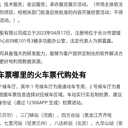
；技术服务；会议服务；承办展览展示活动。（市场主体依法
的项目，经相关部门批准后依批准的内容开展经营活动；不得
活动。）。
有限公司成立于2023年04月17日，注册地位于长沙市望城
心B39栋101号3楼多功能办公室，法定代表人为郭嘉鑫。
司具备强大的研发能力，能够为客户提供定制化的软件解决方
更好地利用数据资源。
火车票哪里的火车票代购处有
个候车厅，其中 1 号候车厅为高速动车专用，2 号候车厅为普
需根据车票信息选择对应候车区域。车站实行实名制检票，建议
证（通过 12306APP 生成）检票进站。
伦贝尔）、三门峡站（河南）、四方台站（黑龙江齐齐哈
、七里河站（甘肃兰州）、八达岭站（北京）、九华山站（安