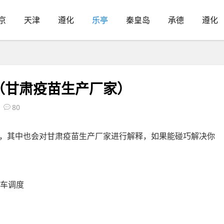
京
天津
遵化
乐亭
秦皇岛
承德
遵化
（甘肃疫苗生产厂家）
80
，其中也会对甘肃疫苗生产厂家进行解释，如果能碰巧解决你
程车调度