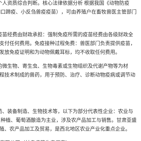
个人资质综合判断。核心法律依据分析 根据我国《动物防疫
如口蹄疫、小反刍兽疫疫苗），可由养殖户在畜牧兽医主管部门
疫苗经费由财政承担：强制免疫所需的疫苗经费由各级财政全
支付任何费用。免疫接种过程免费：兽医部门负责提供疫苗，
发放免疫证明和为动物佩戴耳标，均不收取任何费用。
的微生物、寄生虫、生物毒素或生物组织及代谢产物等为材
程技术制成的兽药，用于预防、治疗、诊断动物疫病或调节动
药、装备制造、生物技术等，以下为部分代表性企业：农业与
业种植、葡萄酒酿造为主业，涉及农产品加工与销售。甘肃亚盛
殖、农产品加工及贸易，是西北地区农业产业化重点企业。