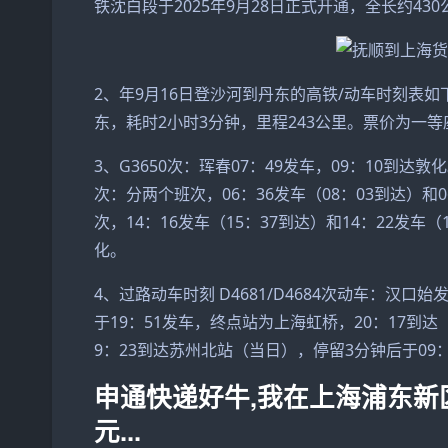
铁沈白段于2025年9月28日正式开通，全长约43
2、年9月16日登沙河到丹东的高铁/动车时刻表如下：
东，耗时2小时3分钟，里程243公里。票价为一等座
3、G3650次：珲春07：49发车，09：10到达敦化
次：分两个班次，06：36发车（08：03到达）和0
次，14：16发车（15：37到达）和14：22发车（
化。
4、过路动车时刻 D4681/D4684次动车：汉口
于19：51发车，终点站为上海虹桥，20：17到达（
9：23到达苏州北站（当日），停留3分钟后于09
申通快递好牛,我在上海浦东新区
元...