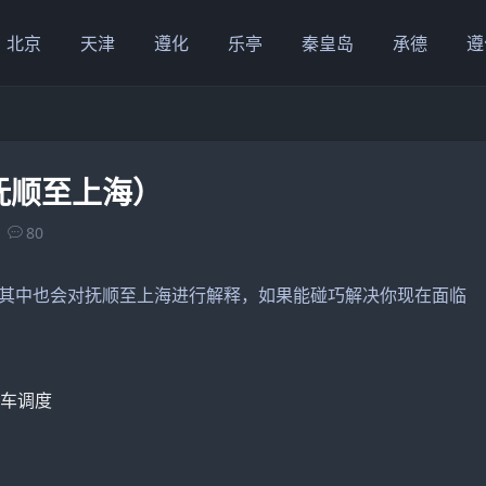
北京
天津
遵化
乐亭
秦皇岛
承德
遵
抚顺至上海）
80
其中也会对抚顺至上海进行解释，如果能碰巧解决你现在面临
程车调度