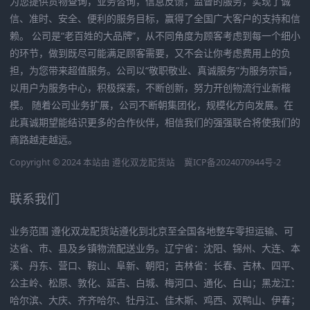
为您提供货物查询，业务咨询，信息反馈，监督的服务，实现了诚
信、准时、安全、便利的服务目标，赢得了全国广大客户的支持和信
赖。 公司是“老百姓的大品牌”，从不同角度为顾客考虑到每一个细小
的环节，做到既尽可能满足顾客需要，又不会让你考虑费用上的负
担，为您带来超值服务。公司以“敬职敬业、真诚服务”为服务宗旨，
以用户为服务中心，积极探索，不断创新，努力开创物流行业新楷
模。 随着公司业务扩展，公司不断朝集团化，规模化方向发展。在
此真诚期望能结识更多的合作伙伴，相信我们的强强联合将使我们的
商路越走越远。
Copyright © 2024 本站由
遵化双龙配货站
冀ICP备2024070944号-2
联系我们
业务范围 遵化双龙配货站遵化到北京至全国各地整车零担运输、可
达省、市、县及乡镇物流配送业务。辽宁省：沈阳、锦州、大连、本
溪、丹东、营口、鞍山、阜新、朝阳；吉林省：长春、吉林、四平、
公主岭、松原、敦化、延吉、白城、梅河口、通化、白山；黑龙江：
哈尔滨、大庆、齐齐哈尔、牡丹江、佳木斯、鸡西、双鸭山、伊春；