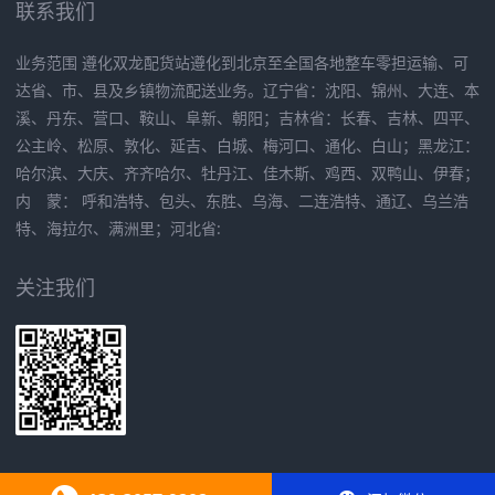
联系我们
业务范围 遵化双龙配货站遵化到北京至全国各地整车零担运输、可
达省、市、县及乡镇物流配送业务。辽宁省：沈阳、锦州、大连、本
溪、丹东、营口、鞍山、阜新、朝阳；吉林省：长春、吉林、四平、
公主岭、松原、敦化、延吉、白城、梅河口、通化、白山；黑龙江：
哈尔滨、大庆、齐齐哈尔、牡丹江、佳木斯、鸡西、双鸭山、伊春；
内 蒙： 呼和浩特、包头、东胜、乌海、二连浩特、通辽、乌兰浩
特、海拉尔、满洲里；河北省:
关注我们