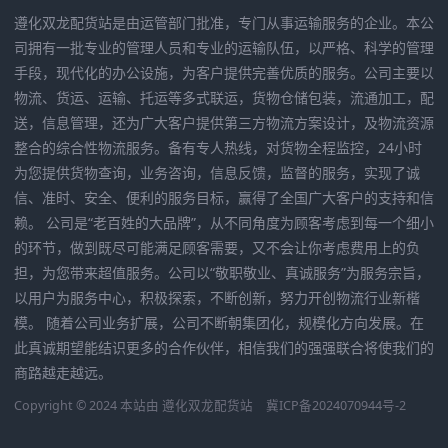
遵化双龙配货站是由运管部门批准，专门从事运输服务的企业。本公
司拥有一批专业的管理人员和专业的运输队伍，以严格、科学的管理
手段，现代化的办公设施，为客户提供完善优质的服务。公司主要以
物流、货运、运输、托运等多式联运，货物仓储包装，流通加工，配
送，信息管理，还为广大客户提供第三方物流方案设计，及物流资源
整合的综合性物流服务。备有专人热线，对货物全程监控，24小时
为您提供货物查询，业务咨询，信息反馈，监督的服务，实现了诚
信、准时、安全、便利的服务目标，赢得了全国广大客户的支持和信
赖。 公司是“老百姓的大品牌”，从不同角度为顾客考虑到每一个细小
的环节，做到既尽可能满足顾客需要，又不会让你考虑费用上的负
担，为您带来超值服务。公司以“敬职敬业、真诚服务”为服务宗旨，
以用户为服务中心，积极探索，不断创新，努力开创物流行业新楷
模。 随着公司业务扩展，公司不断朝集团化，规模化方向发展。在
此真诚期望能结识更多的合作伙伴，相信我们的强强联合将使我们的
商路越走越远。
Copyright © 2024 本站由
遵化双龙配货站
冀ICP备2024070944号-2