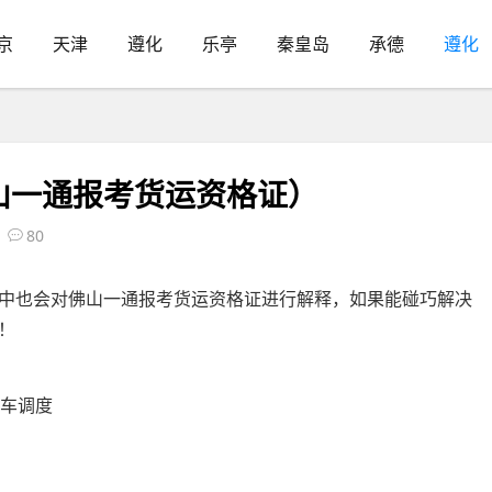
京
天津
遵化
乐亭
秦皇岛
承德
遵化
山一通报考货运资格证）
80
中也会对佛山一通报考货运资格证进行解释，如果能碰巧解决
！
程车调度