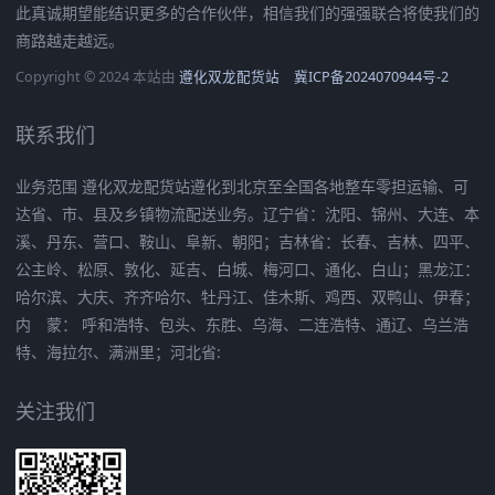
此真诚期望能结识更多的合作伙伴，相信我们的强强联合将使我们的
商路越走越远。
Copyright © 2024 本站由
遵化双龙配货站
冀ICP备2024070944号-2
联系我们
业务范围 遵化双龙配货站遵化到北京至全国各地整车零担运输、可
达省、市、县及乡镇物流配送业务。辽宁省：沈阳、锦州、大连、本
溪、丹东、营口、鞍山、阜新、朝阳；吉林省：长春、吉林、四平、
公主岭、松原、敦化、延吉、白城、梅河口、通化、白山；黑龙江：
哈尔滨、大庆、齐齐哈尔、牡丹江、佳木斯、鸡西、双鸭山、伊春；
内 蒙： 呼和浩特、包头、东胜、乌海、二连浩特、通辽、乌兰浩
特、海拉尔、满洲里；河北省:
关注我们