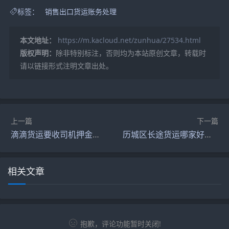
标签：
销售出口货运账务处理
本文地址：
https://m.kacloud.net/zunhua/27534.html
版权声明：
除非特别标注，否则均为本站原创文章，转载时
请以链接形式注明文章出处。
上一篇
下一篇
滴滴货运要收司机押金不（滴滴货运要押金吗?）
历城区长途货运哪家好点（历城区货车禁行图）
相关文章
抱歉，评论功能暂时关闭!