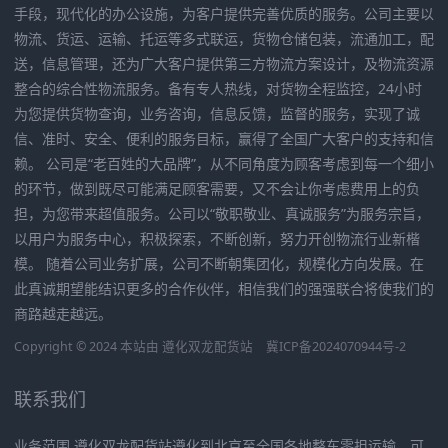
手段，现代化的办公设施，为客户提供完善优质的服务。公司主要以
物流、货运、运输、托运等多式联运，货物仓储包装，流通加工，配
送，信息管理，还为广大客户提供第三方物流方案设计，及物流资源
整合的综合性物流服务。备有专人热线，对货物全程监控，24小时
为您提供货物查询，业务咨询，信息反馈，监督的服务，实现了诚
信、准时、安全、便利的服务目标，赢得了全国广大客户的支持和信
赖。 公司是“老百姓的大品牌”，从不同角度为顾客考虑到每一个细小
的环节，做到既尽可能满足顾客需要，又不会让你考虑费用上的负
担，为您带来超值服务。公司以“敬职敬业、真诚服务”为服务宗旨，
以用户为服务中心，积极探索，不断创新，努力开创物流行业新楷
模。 随着公司业务扩展，公司不断朝集团化，规模化方向发展。在
此真诚期望能结识更多的合作伙伴，相信我们的强强联合将使我们的
商路越走越远。
Copyright © 2024 本站由
遵化双龙配货站
冀ICP备2024070944号-2
联系我们
业务范围 遵化双龙配货站遵化到北京至全国各地整车零担运输、可