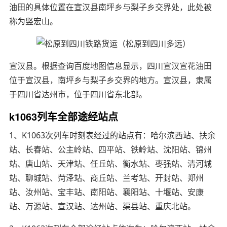
油田的具体位置在宣汉县南坪乡与梨子乡交界处，此处被
称为竖宏山。
宣汉县。根据查询百度地图信息显示，四川宣汉宣花油田
位于宣汉县，南坪乡与梨子乡交界的地方。宣汉县，隶属
于四川省达州市，位于四川省东北部。
k1063列车全部途经站点
1、K1063次列车时刻表经过的站点有：哈尔滨西站、扶余
站、长春站、公主岭站、四平站、铁岭站、沈阳站、锦州
站、唐山站、天津站、任丘站、衡水站、枣强站、清河城
站、聊城站、菏泽站、商丘站、兰考站、开封站、郑州
站、汝州站、宝丰站、南阳站、襄阳站、十堰站、安康
站、万源站、宣汉站、达州站、渠县站、重庆北站。