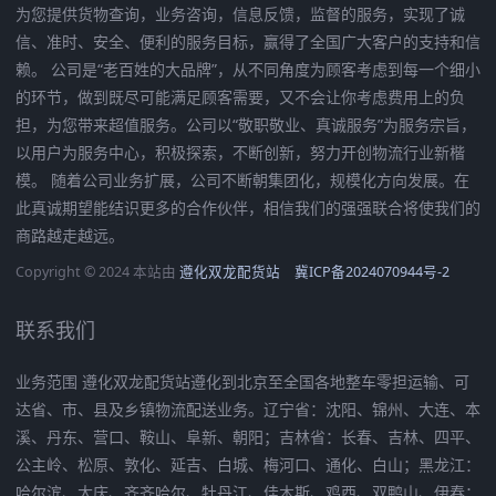
为您提供货物查询，业务咨询，信息反馈，监督的服务，实现了诚
信、准时、安全、便利的服务目标，赢得了全国广大客户的支持和信
赖。 公司是“老百姓的大品牌”，从不同角度为顾客考虑到每一个细小
的环节，做到既尽可能满足顾客需要，又不会让你考虑费用上的负
担，为您带来超值服务。公司以“敬职敬业、真诚服务”为服务宗旨，
以用户为服务中心，积极探索，不断创新，努力开创物流行业新楷
模。 随着公司业务扩展，公司不断朝集团化，规模化方向发展。在
此真诚期望能结识更多的合作伙伴，相信我们的强强联合将使我们的
商路越走越远。
Copyright © 2024 本站由
遵化双龙配货站
冀ICP备2024070944号-2
联系我们
业务范围 遵化双龙配货站遵化到北京至全国各地整车零担运输、可
达省、市、县及乡镇物流配送业务。辽宁省：沈阳、锦州、大连、本
溪、丹东、营口、鞍山、阜新、朝阳；吉林省：长春、吉林、四平、
公主岭、松原、敦化、延吉、白城、梅河口、通化、白山；黑龙江：
哈尔滨、大庆、齐齐哈尔、牡丹江、佳木斯、鸡西、双鸭山、伊春；