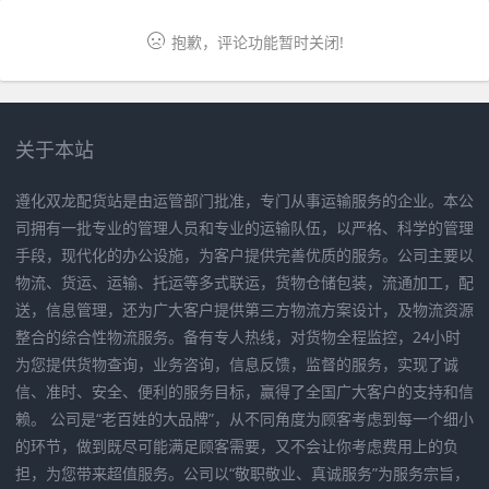
抱歉，评论功能暂时关闭!
关于本站
遵化双龙配货站是由运管部门批准，专门从事运输服务的企业。本公
司拥有一批专业的管理人员和专业的运输队伍，以严格、科学的管理
手段，现代化的办公设施，为客户提供完善优质的服务。公司主要以
物流、货运、运输、托运等多式联运，货物仓储包装，流通加工，配
送，信息管理，还为广大客户提供第三方物流方案设计，及物流资源
整合的综合性物流服务。备有专人热线，对货物全程监控，24小时
为您提供货物查询，业务咨询，信息反馈，监督的服务，实现了诚
信、准时、安全、便利的服务目标，赢得了全国广大客户的支持和信
赖。 公司是“老百姓的大品牌”，从不同角度为顾客考虑到每一个细小
的环节，做到既尽可能满足顾客需要，又不会让你考虑费用上的负
担，为您带来超值服务。公司以“敬职敬业、真诚服务”为服务宗旨，