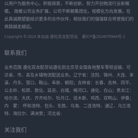
以用户为服务中心，积极探索，不断创新，努力开创物流行业新楷
模。 随着公司业务扩展，公司不断朝集团化，规模化方向发展。在
此真诚期望能结识更多的合作伙伴，相信我们的强强联合将使我们的
商路越走越远。
Copyright © 2024 本站由
遵化双龙配货站
冀ICP备2024070944号-2
联系我们
业务范围 遵化双龙配货站遵化到北京至全国各地整车零担运输、可
达省、市、县及乡镇物流配送业务。辽宁省：沈阳、锦州、大连、本
溪、丹东、营口、鞍山、阜新、朝阳；吉林省：长春、吉林、四平、
公主岭、松原、敦化、延吉、白城、梅河口、通化、白山；黑龙江：
哈尔滨、大庆、齐齐哈尔、牡丹江、佳木斯、鸡西、双鸭山、伊春；
内 蒙： 呼和浩特、包头、东胜、乌海、二连浩特、通辽、乌兰浩
特、海拉尔、满洲里；河北省:
关注我们