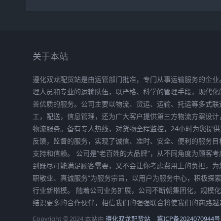
关于本站
遵化双龙配货站是由运管部门批准，专门从事运输服务的企业
理人员和专业的运输队伍，以严格、科学的管理手段，现代化
善优质的服务。公司主要以物流、货运、运输、托运等多式联
工，配送，信息管理，还为广大客户提供第三方物流方案设计
物流服务。备有专人热线，对货物全程监控，24小时为您提
反馈，监督的服务，实现了诚信、准时、安全、便利的服务目
支持和信赖。 公司是“老百姓的大品牌”，从不同角度为顾客
到既尽可能满足顾客需要，又不会让你考虑费用上的负担，为
职敬业、真诚服务”为服务宗旨，以用户为服务中心，积极探
行业新楷模。 随着公司业务扩展，公司不断朝集团化，规模
结识更多的合作伙伴，相信我们的强强联合将使我们的商路越
Copyright © 2024 本站由
遵化双龙配货站
冀ICP备2024070944号