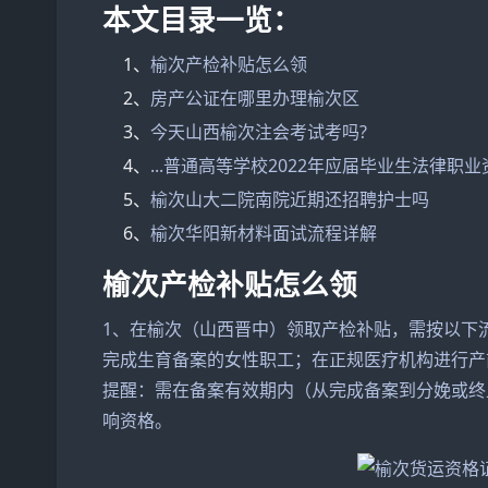
本文目录一览：
1、
榆次产检补贴怎么领
2、
房产公证在哪里办理榆次区
3、
今天山西榆次注会考试考吗?
4、
...普通高等学校2022年应届毕业生法律职
5、
榆次山大二院南院近期还招聘护士吗
6、
榆次华阳新材料面试流程详解
榆次产检补贴怎么领
1、在榆次（山西晋中）领取产检补贴，需按以下
完成生育备案的女性职工；在正规医疗机构进行产
提醒：需在备案有效期内（从完成备案到分娩或终
响资格。