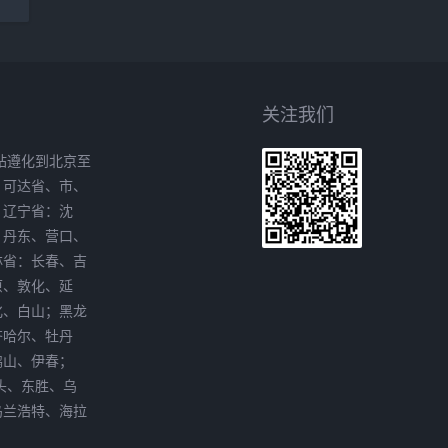
关注我们
站遵化到北京至
、可达省、市、
。辽宁省：沈
、丹东、营口、
林省：长春、吉
原、敦化、延
化、白山；黑龙
齐哈尔、牡丹
鸭山、伊春；
头、东胜、乌
乌兰浩特、海拉