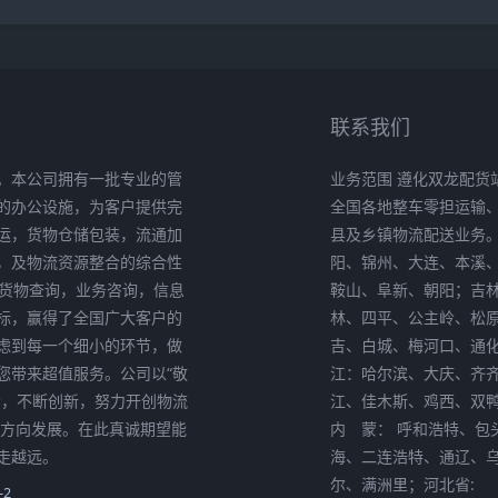
联系我们
。本公司拥有一批专业的管
业务范围 遵化双龙配货
的办公设施，为客户提供完
全国各地整车零担运输
运，货物仓储包装，流通加
县及乡镇物流配送业务
，及物流资源整合的综合性
阳、锦州、大连、本溪
供货物查询，业务咨询，信息
鞍山、阜新、朝阳；吉
标，赢得了全国广大客户的
林、四平、公主岭、松
考虑到每一个细小的环节，做
吉、白城、梅河口、通
您带来超值服务。公司以“敬
江：哈尔滨、大庆、齐
索，不断创新，努力开创物流
江、佳木斯、鸡西、双
化方向发展。在此真诚期望能
内 蒙： 呼和浩特、包
走越远。
海、二连浩特、通辽、
尔、满洲里；河北省:
-2