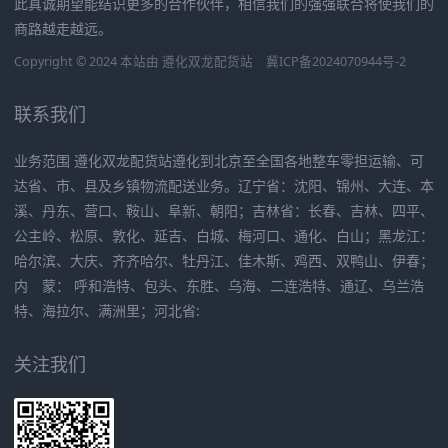
此真诚期望能结识更多的合作伙伴，相信我们的强强联合将使我们的
商路越走越远。
Copyright © 2024 本站由
遵化双龙配货站
冀ICP备2024070944号-2
联系我们
业务范围 遵化双龙配货站遵化到北京至全国各地整车零担运输、可
达省、市、县及乡镇物流配送业务。辽宁省：沈阳、锦州、大连、本
溪、丹东、营口、鞍山、阜新、朝阳；吉林省：长春、吉林、四平、
公主岭、松原、敦化、延吉、白城、梅河口、通化、白山；黑龙江：
哈尔滨、大庆、齐齐哈尔、牡丹江、佳木斯、鸡西、双鸭山、伊春；
内 蒙： 呼和浩特、包头、东胜、乌海、二连浩特、通辽、乌兰浩
特、海拉尔、满洲里；河北省:
关注我们