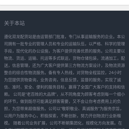
关于本站
遵化双龙配货站是由运管部门批准，专门从事运输服务的企业。本公
司拥有一批专业的管理人员和专业的运输队伍，以严格、科学的管理
手段，现代化的办公设施，为客户提供完善优质的服务。公司主要以
物流、货运、运输、托运等多式联运，货物仓储包装，流通加工，配
送，信息管理，还为广大客户提供第三方物流方案设计，及物流资源
整合的综合性物流服务。备有专人热线，对货物全程监控，24小时
为您提供货物查询，业务咨询，信息反馈，监督的服务，实现了诚
信、准时、安全、便利的服务目标，赢得了全国广大客户的支持和信
赖。 公司是“老百姓的大品牌”，从不同角度为顾客考虑到每一个细小
的环节，做到既尽可能满足顾客需要，又不会让你考虑费用上的负
担，为您带来超值服务。公司以“敬职敬业、真诚服务”为服务宗旨，
以用户为服务中心，积极探索，不断创新，努力开创物流行业新楷
模。 随着公司业务扩展，公司不断朝集团化，规模化方向发展。在