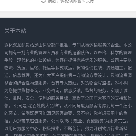
抱歉，评论功能暂时关闭!
关于本站
遵化双龙配货站是由运管部门批准，专门从事运输服务的企业。本公
司拥有一批专业的管理人员和专业的运输队伍，以严格、科学的管理
手段，现代化的办公设施，为客户提供完善优质的服务。公司主要以
物流、货运、运输、托运等多式联运，货物仓储包装，流通加工，配
送，信息管理，还为广大客户提供第三方物流方案设计，及物流资源
整合的综合性物流服务。备有专人热线，对货物全程监控，24小时
为您提供货物查询，业务咨询，信息反馈，监督的服务，实现了诚
信、准时、安全、便利的服务目标，赢得了全国广大客户的支持和信
赖。 公司是“老百姓的大品牌”，从不同角度为顾客考虑到每一个细小
的环节，做到既尽可能满足顾客需要，又不会让你考虑费用上的负
担，为您带来超值服务。公司以“敬职敬业、真诚服务”为服务宗旨，
以用户为服务中心，积极探索，不断创新，努力开创物流行业新楷
模。 随着公司业务扩展，公司不断朝集团化，规模化方向发展。在