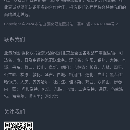
此真诚期望能结识更多的合作伙伴，相信我们的强强联合将使我们的
商路越走越远。
Copyright © 2024 本站由
遵化双龙配货站
冀ICP备2024070944号-2
联系我们
业务范围 遵化双龙配货站遵化到北京至全国各地整车零担运输、可
达省、市、县及乡镇物流配送业务。辽宁省：沈阳、锦州、大连、本
溪、丹东、营口、鞍山、阜新、朝阳；吉林省：长春、吉林、四平、
公主岭、松原、敦化、延吉、白城、梅河口、通化、白山；黑龙江：
哈尔滨、大庆、齐齐哈尔、牡丹江、佳木斯、鸡西、双鸭山、伊春；
内 蒙： 呼和浩特、包头、东胜、乌海、二连浩特、通辽、乌兰浩
特、海拉尔、满洲里；河北省:
关注我们