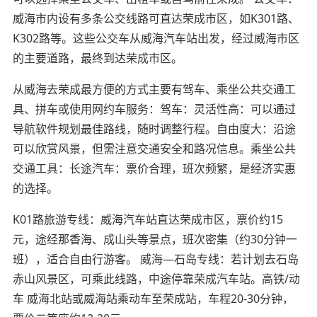
威海市内设有多条公交线路可直达荣成市区，如K301路、
K302路等。这些公交车从威海汽车站出发，经过威海市区
的主要道路，最终到达荣成市区。
从威海去荣成最方便的方式主要有驾车、乘坐公共交通工
具、拼车或使用网约车服务：驾车：灵活性高：可以通过
导航软件规划最佳路线，随时调整行程。自由度大：沿途
可以欣赏风景，但需注意交通安全和路况信息。乘坐公共
交通工具：长途汽车：票价合理，班次频繁，是经济实惠
的选择。
K01路旅游专线：威海汽车站直达荣成市区，票价约15
元，途经那香海、成山头等景点，班次密集（约30分钟一
班），适合自由行游客。 威海—石岛专线：若计划去石岛
赤山风景区，可乘此线路，中途停靠荣成汽车站。高铁/动
车 威海北站或威海站乘动车至荣成站，车程20-30分钟，