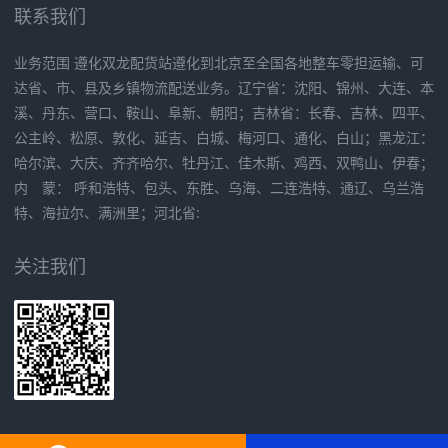
联系我们
业务范围 遵化双龙配货站遵化到北京至全国各地整车零担运输、可
达省、市、县及乡镇物流配送业务。辽宁省：沈阳、锦州、大连、本
溪、丹东、营口、鞍山、阜新、朝阳；吉林省：长春、吉林、四平、
公主岭、松原、敦化、延吉、白城、梅河口、通化、白山；黑龙江：
哈尔滨、大庆、齐齐哈尔、牡丹江、佳木斯、鸡西、双鸭山、伊春；
内 蒙： 呼和浩特、包头、东胜、乌海、二连浩特、通辽、乌兰浩
特、海拉尔、满洲里；河北省:
关注我们