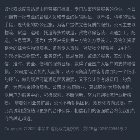
遵化双龙配货站是由运管部门批准，专门从事运输服务的企业。本公
司拥有一批专业的管理人员和专业的运输队伍，以严格、科学的管理
手段，现代化的办公设施，为客户提供完善优质的服务。公司主要以
物流、货运、运输、托运等多式联运，货物仓储包装，流通加工，配
送，信息管理，还为广大客户提供第三方物流方案设计，及物流资源
整合的综合性物流服务。备有专人热线，对货物全程监控，24小时
为您提供货物查询，业务咨询，信息反馈，监督的服务，实现了诚
信、准时、安全、便利的服务目标，赢得了全国广大客户的支持和信
赖。 公司是“老百姓的大品牌”，从不同角度为顾客考虑到每一个细小
的环节，做到既尽可能满足顾客需要，又不会让你考虑费用上的负
担，为您带来超值服务。公司以“敬职敬业、真诚服务”为服务宗旨，
以用户为服务中心，积极探索，不断创新，努力开创物流行业新楷
模。 随着公司业务扩展，公司不断朝集团化，规模化方向发展。在
此真诚期望能结识更多的合作伙伴，相信我们的强强联合将使我们的
商路越走越远。
Copyright © 2024 本站由
遵化双龙配货站
冀ICP备2024070944号-2