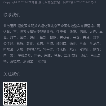
Copyright © 2024 本站由
遵化双龙配货站
冀ICP备2024070944号-2
联系我们
业务范围 遵化双龙配货站遵化到北京至全国各地整车零担运输、可
达省、市、县及乡镇物流配送业务。辽宁省：沈阳、锦州、大连、本
溪、丹东、营口、鞍山、阜新、朝阳；吉林省：长春、吉林、四平、
公主岭、松原、敦化、延吉、白城、梅河口、通化、白山；黑龙江：
哈尔滨、大庆、齐齐哈尔、牡丹江、佳木斯、鸡西、双鸭山、伊春；
内 蒙： 呼和浩特、包头、东胜、乌海、二连浩特、通辽、乌兰浩
特、海拉尔、满洲里；河北省:
关注我们