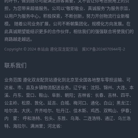
的环节，做到既尽可能满足顾客需要，又不会让你考虑费用上的负
担，为您带来超值服务。公司以“敬职敬业、真诚服务”为服务宗旨，
以用户为服务中心，积极探索，不断创新，努力开创物流行业新楷
模。 随着公司业务扩展，公司不断朝集团化，规模化方向发展。在
此真诚期望能结识更多的合作伙伴，相信我们的强强联合将使我们的
商路越走越远。
Copyright © 2024 本站由
遵化双龙配货站
冀ICP备2024070944号-2
联系我们
业务范围 遵化双龙配货站遵化到北京至全国各地整车零担运输、可
达省、市、县及乡镇物流配送业务。辽宁省：沈阳、锦州、大连、本
溪、丹东、营口、鞍山、阜新、朝阳；吉林省：长春、吉林、四平、
公主岭、松原、敦化、延吉、白城、梅河口、通化、白山；黑龙江：
哈尔滨、大庆、齐齐哈尔、牡丹江、佳木斯、鸡西、双鸭山、伊春；
内 蒙： 呼和浩特、包头、东胜、乌海、二连浩特、通辽、乌兰浩
特、海拉尔、满洲里；河北省: