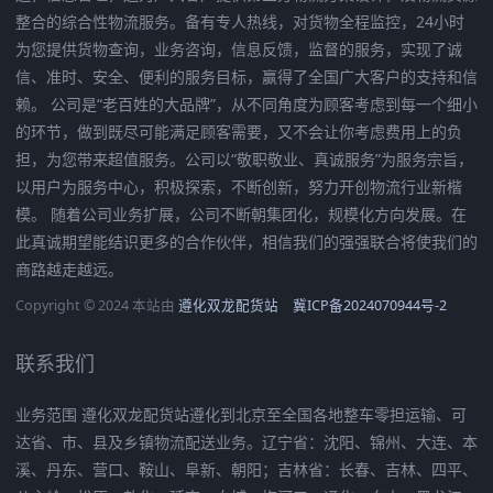
整合的综合性物流服务。备有专人热线，对货物全程监控，24小时
为您提供货物查询，业务咨询，信息反馈，监督的服务，实现了诚
信、准时、安全、便利的服务目标，赢得了全国广大客户的支持和信
赖。 公司是“老百姓的大品牌”，从不同角度为顾客考虑到每一个细小
的环节，做到既尽可能满足顾客需要，又不会让你考虑费用上的负
担，为您带来超值服务。公司以“敬职敬业、真诚服务”为服务宗旨，
以用户为服务中心，积极探索，不断创新，努力开创物流行业新楷
模。 随着公司业务扩展，公司不断朝集团化，规模化方向发展。在
此真诚期望能结识更多的合作伙伴，相信我们的强强联合将使我们的
商路越走越远。
Copyright © 2024 本站由
遵化双龙配货站
冀ICP备2024070944号-2
联系我们
业务范围 遵化双龙配货站遵化到北京至全国各地整车零担运输、可
达省、市、县及乡镇物流配送业务。辽宁省：沈阳、锦州、大连、本
溪、丹东、营口、鞍山、阜新、朝阳；吉林省：长春、吉林、四平、