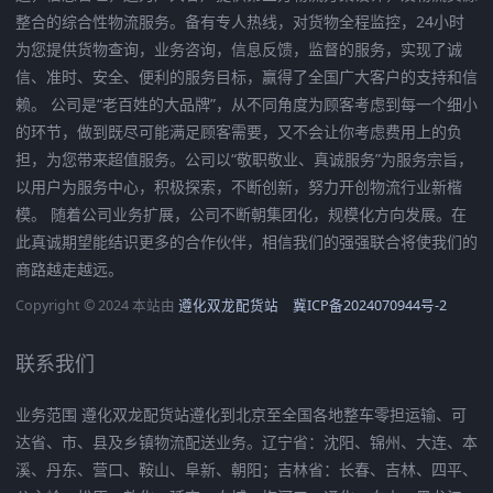
整合的综合性物流服务。备有专人热线，对货物全程监控，24小时
为您提供货物查询，业务咨询，信息反馈，监督的服务，实现了诚
信、准时、安全、便利的服务目标，赢得了全国广大客户的支持和信
赖。 公司是“老百姓的大品牌”，从不同角度为顾客考虑到每一个细小
的环节，做到既尽可能满足顾客需要，又不会让你考虑费用上的负
担，为您带来超值服务。公司以“敬职敬业、真诚服务”为服务宗旨，
以用户为服务中心，积极探索，不断创新，努力开创物流行业新楷
模。 随着公司业务扩展，公司不断朝集团化，规模化方向发展。在
此真诚期望能结识更多的合作伙伴，相信我们的强强联合将使我们的
商路越走越远。
Copyright © 2024 本站由
遵化双龙配货站
冀ICP备2024070944号-2
联系我们
业务范围 遵化双龙配货站遵化到北京至全国各地整车零担运输、可
达省、市、县及乡镇物流配送业务。辽宁省：沈阳、锦州、大连、本
溪、丹东、营口、鞍山、阜新、朝阳；吉林省：长春、吉林、四平、