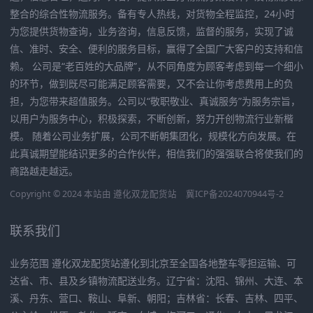
整合的综合性物流服务。备有专人热线，对货物全程监控，24小时
为您提供货物查询，业务咨询，信息反馈，监督的服务，实现了诚
信、准时、安全、便利的服务目标，赢得了全国广大客户的支持和信
赖。 公司是“老百姓的大品牌”，从不同角度为顾客考虑到每一个细小
的环节，做到既尽可能满足顾客需要，又不会让你考虑费用上的负
担，为您带来超值服务。公司以“敬职敬业、真诚服务”为服务宗旨，
以用户为服务中心，积极探索，不断创新，努力开创物流行业新楷
模。 随着公司业务扩展，公司不断朝集团化，规模化方向发展。在
此真诚期望能结识更多的合作伙伴，相信我们的强强联合将使我们的
商路越走越远。
Copyright © 2024 本站由
遵化双龙配货站
冀ICP备2024070944号-2
联系我们
业务范围 遵化双龙配货站遵化到北京至全国各地整车零担运输、可
达省、市、县及乡镇物流配送业务。辽宁省：沈阳、锦州、大连、本
溪、丹东、营口、鞍山、阜新、朝阳；吉林省：长春、吉林、四平、