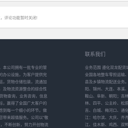
，评论功能暂时关闭!
联系我们
。本公司拥有一批专业的管
业务范围 遵化双龙配货
的办公设施，为客户提供完
全国各地整车零担运输
运，货物仓储包装，流通加
县及乡镇物流配送业务
，及物流资源整合的综合性
阳、锦州、大连、本溪
供货物查询，业务咨询，信息
鞍山、阜新、朝阳；吉
标，赢得了全国广大客户的
林、四平、公主岭、松
考虑到每一个细小的环节，做
吉、白城、梅河口、通
您带来超值服务。公司以“敬
江：哈尔滨、大庆、齐
索，不断创新，努力开创物流
江、佳木斯、鸡西、双