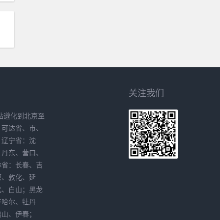
关注我们
站遵化到北京至
、可达省、市、
。辽宁省：沈
、丹东、营口、
林省：长春、吉
原、敦化、延
化、白山；黑龙
齐哈尔、牡丹
鸭山、伊春；