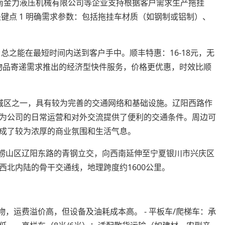
南金力液压机械有限公司等企业支持根据客户需求生产拖挂
键点 1 明确需求参数：包括拖挂车材质（如钢制或铝制）、
总之能在最短时间内送到客户手中。顺丰特惠：16-18元，无
急物品寄递需求推出的经济型快件服务，价格更优惠，时效比顺
城区之一，具有较为完善的交通网络和基础设施。辽阳西路作
为公司的日常运营和对外交流提供了便利的交通条件。周边可
成了较为浓厚的商业氛围和生活气息。
市崂山区辽阳东路的青钢立交，向西南延伸至宁夏银川市兴庆区
北内陆的骨干交通线，地理跨度约1600公里。
物，运费溢价高，但设备及油耗成本高。 - 平板车/爬梯车：承