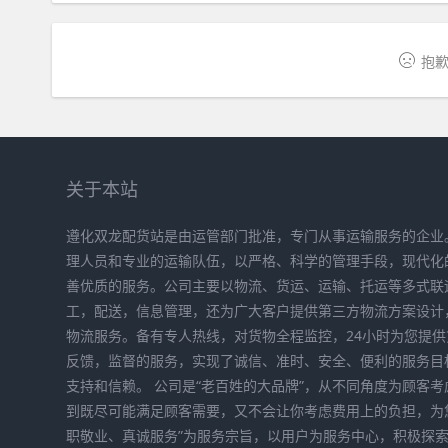
抱歉
关于本站
遵化双龙配货站是由运管部门批准，专门从事运输服务的企业
理人员和专业的运输队伍，以严格、科学的管理手段，现代化
善优质的服务。公司主要以物流、货运、运输、托运等多式联
工，配送，信息管理，还为广大客户提供第三方物流方案设计
物流服务。备有专人热线，对货物全程监控，24小时为您提
反馈，监督的服务，实现了诚信、准时、安全、便利的服务目
支持和信赖。 公司是“老百姓的大品牌”，从不同角度为顾客
到既尽可能满足顾客需要，又不会让你考虑费用上的负担，为
职敬业、真诚服务”为服务宗旨，以用户为服务中心，积极探