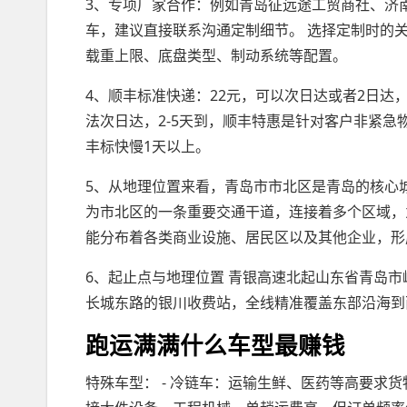
3、专项厂家合作：例如青岛征远途工贸商社、济
车，建议直接联系沟通定制细节。 选择定制时的关
载重上限、底盘类型、制动系统等配置。
4、顺丰标准快递：22元，可以次日达或者2日达，
法次日达，2-5天到，顺丰特惠是针对客户非紧
丰标快慢1天以上。
5、从地理位置来看，青岛市市北区是青岛的核心
为市北区的一条重要交通干道，连接着多个区域，
能分布着各类商业设施、居民区以及其他企业，形
6、起止点与地理位置 青银高速北起山东省青岛
长城东路的银川收费站，全线精准覆盖东部沿海到西
跑运满满什么车型最赚钱
特殊车型： - 冷链车：运输生鲜、医药等高要求货