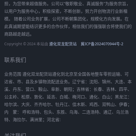
担，为您带来超值服务。公司以“敬职敬业、真诚服务”为服务宗旨，
以用户为服务中心，积极探索，不断创新，努力开创物流行业新楷
模。 随着公司业务扩展，公司不断朝集团化，规模化方向发展。在
此真诚期望能结识更多的合作伙伴，相信我们的强强联合将使我们的
商路越走越远。
Copyright © 2024 本站由
遵化双龙配货站
冀ICP备2024070944号-2
联系我们
业务范围 遵化双龙配货站遵化到北京至全国各地整车零担运输、可
达省、市、县及乡镇物流配送业务。辽宁省：沈阳、锦州、大连、本
溪、丹东、营口、鞍山、阜新、朝阳；吉林省：长春、吉林、四平、
公主岭、松原、敦化、延吉、白城、梅河口、通化、白山；黑龙江：
哈尔滨、大庆、齐齐哈尔、牡丹江、佳木斯、鸡西、双鸭山、伊春；
内 蒙： 呼和浩特、包头、东胜、乌海、二连浩特、通辽、乌兰浩
特、海拉尔、满洲里；河北省:
关注我们