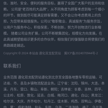
信、准时、安全、便利的服务目标，赢得了全国广大客户的支持和信
赖。 公司是“老百姓的大品牌”，从不同角度为顾客考虑到每一个细小
的环节，做到既尽可能满足顾客需要，又不会让你考虑费用上的负
担，为您带来超值服务。公司以“敬职敬业、真诚服务”为服务宗旨，
以用户为服务中心，积极探索，不断创新，努力开创物流行业新楷
模。 随着公司业务扩展，公司不断朝集团化，规模化方向发展。在
此真诚期望能结识更多的合作伙伴，相信我们的强强联合将使我们的
商路越走越远。
Copyright © 2024 本站由
遵化双龙配货站
冀ICP备2024070944号-2
联系我们
业务范围 遵化双龙配货站遵化到北京至全国各地整车零担运输、可
达省、市、县及乡镇物流配送业务。辽宁省：沈阳、锦州、大连、本
溪、丹东、营口、鞍山、阜新、朝阳；吉林省：长春、吉林、四平、
公主岭、松原、敦化、延吉、白城、梅河口、通化、白山；黑龙江：
哈尔滨、大庆、齐齐哈尔、牡丹江、佳木斯、鸡西、双鸭山、伊春；
内 蒙： 呼和浩特、包头、东胜、乌海、二连浩特、通辽、乌兰浩