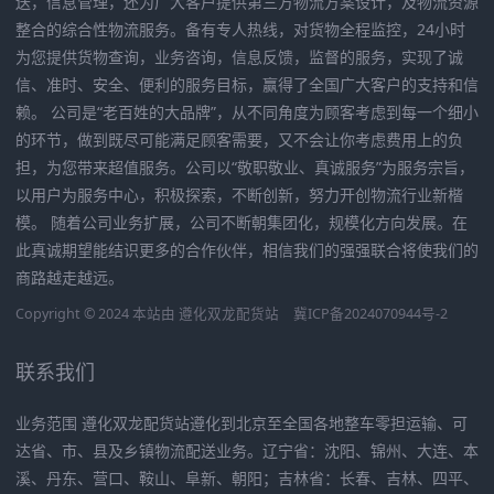
送，信息管理，还为广大客户提供第三方物流方案设计，及物流资源
整合的综合性物流服务。备有专人热线，对货物全程监控，24小时
为您提供货物查询，业务咨询，信息反馈，监督的服务，实现了诚
信、准时、安全、便利的服务目标，赢得了全国广大客户的支持和信
赖。 公司是“老百姓的大品牌”，从不同角度为顾客考虑到每一个细小
的环节，做到既尽可能满足顾客需要，又不会让你考虑费用上的负
担，为您带来超值服务。公司以“敬职敬业、真诚服务”为服务宗旨，
以用户为服务中心，积极探索，不断创新，努力开创物流行业新楷
模。 随着公司业务扩展，公司不断朝集团化，规模化方向发展。在
此真诚期望能结识更多的合作伙伴，相信我们的强强联合将使我们的
商路越走越远。
Copyright © 2024 本站由
遵化双龙配货站
冀ICP备2024070944号-2
联系我们
业务范围 遵化双龙配货站遵化到北京至全国各地整车零担运输、可
达省、市、县及乡镇物流配送业务。辽宁省：沈阳、锦州、大连、本
溪、丹东、营口、鞍山、阜新、朝阳；吉林省：长春、吉林、四平、