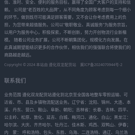
信、准时、安全、便利的服务目标，赢得了全国广大客户的支持和信
赖。 公司是“老百姓的大品牌”，从不同角度为顾客考虑到每一个细小
的环节，做到既尽可能满足顾客需要，又不会让你考虑费用上的负
担，为您带来超值服务。公司以“敬职敬业、真诚服务”为服务宗旨，
以用户为服务中心，积极探索，不断创新，努力开创物流行业新楷
模。 随着公司业务扩展，公司不断朝集团化，规模化方向发展。在
此真诚期望能结识更多的合作伙伴，相信我们的强强联合将使我们的
商路越走越远。
Copyright © 2024 本站由
遵化双龙配货站
冀ICP备2024070944号-2
联系我们
业务范围 遵化双龙配货站遵化到北京至全国各地整车零担运输、可
达省、市、县及乡镇物流配送业务。辽宁省：沈阳、锦州、大连、本
溪、丹东、营口、鞍山、阜新、朝阳；吉林省：长春、吉林、四平、
公主岭、松原、敦化、延吉、白城、梅河口、通化、白山；黑龙江：
哈尔滨、大庆、齐齐哈尔、牡丹江、佳木斯、鸡西、双鸭山、伊春；
内 蒙： 呼和浩特、包头、东胜、乌海、二连浩特、通辽、乌兰浩