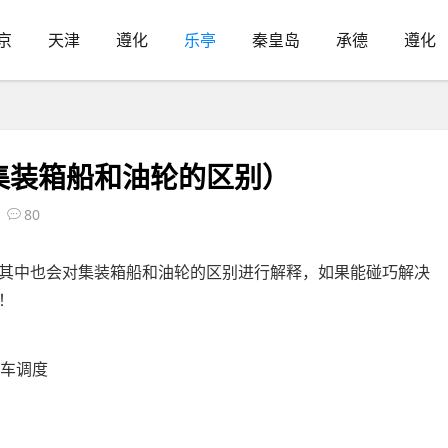
京
天津
遵化
乐亭
秦皇岛
承德
遵化
集装箱船和油轮的区别）
80
其中也会对集装箱船和油轮的区别进行解释，如果能碰巧解决
！
程车调度