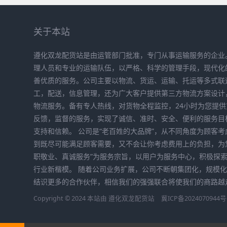
关于本站
遵化双龙配货站是由运管部门批准，专门从事运输服务的企业
理人员和专业的运输队伍，以严格、科学的管理手段，现代化
善优质的服务。公司主要以物流、货运、运输、托运等多式联
工，配送，信息管理，还为广大客户提供第三方物流方案设计
物流服务。备有专人热线，对货物全程监控，24小时为您提
反馈，监督的服务，实现了诚信、准时、安全、便利的服务目
支持和信赖。 公司是“老百姓的大品牌”，从不同角度为顾客
到既尽可能满足顾客需要，又不会让你考虑费用上的负担，为
职敬业、真诚服务”为服务宗旨，以用户为服务中心，积极探
行业新楷模。 随着公司业务扩展，公司不断朝集团化，规模
结识更多的合作伙伴，相信我们的强强联合将使我们的商路越
Copyright © 2024 本站由
遵化双龙配货站
冀ICP备2024070944号