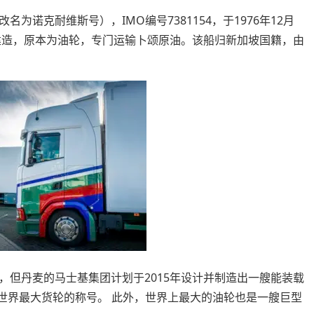
诺克耐维斯号），IMO编号7381154，于1976年12月
司建造，原本为油轮，专门运输卜颂原油。该船归新加坡国籍，由
，但丹麦的马士基集团计划于2015年设计并制造出一艘能装载
回世界最大货轮的称号。 此外，世界上最大的油轮也是一艘巨型