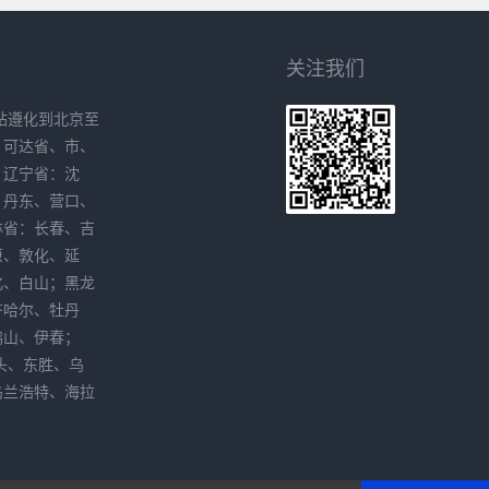
关注我们
站遵化到北京至
、可达省、市、
。辽宁省：沈
、丹东、营口、
林省：长春、吉
原、敦化、延
化、白山；黑龙
齐哈尔、牡丹
鸭山、伊春；
头、东胜、乌
乌兰浩特、海拉