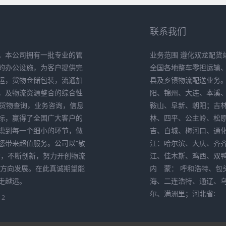
联系我们
。本公司拥有一批专业的管
业务范围 遵化双龙配货
的办公设施，为客户提供完
全国各地整车零担运输
运，货物仓储包装，流通加
县及乡镇物流配送业务
，及物流资源整合的综合性
阳、锦州、大连、本溪
供货物查询，业务咨询，信息
鞍山、阜新、朝阳；吉
标，赢得了全国广大客户的
林、四平、公主岭、松
考虑到每一个细小的环节，做
吉、白城、梅河口、通
您带来超值服务。公司以“敬
江：哈尔滨、大庆、齐
索，不断创新，努力开创物流
江、佳木斯、鸡西、双
化方向发展。在此真诚期望能
内 蒙： 呼和浩特、包
走越远。
海、二连浩特、通辽、
尔、满洲里；河北省:
-2