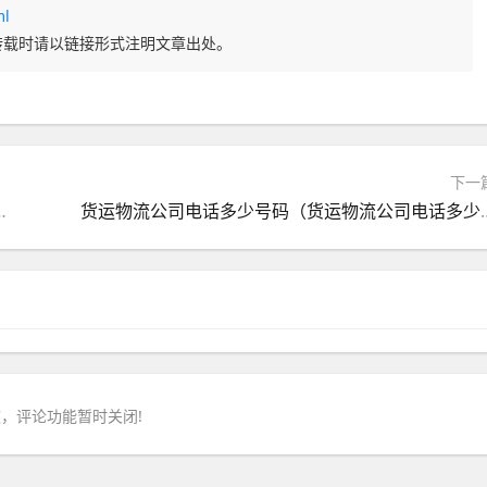
ml
转载时请以链接形式注明文章出处。
下一
国际航空快递公司哪家好）
货运物流公司电话多少号码（
，评论功能暂时关闭!