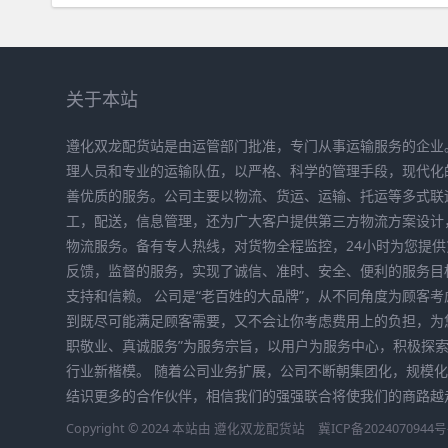
关于本站
遵化双龙配货站是由运管部门批准，专门从事运输服务的企业
理人员和专业的运输队伍，以严格、科学的管理手段，现代化
善优质的服务。公司主要以物流、货运、运输、托运等多式联
工，配送，信息管理，还为广大客户提供第三方物流方案设计
物流服务。备有专人热线，对货物全程监控，24小时为您提
反馈，监督的服务，实现了诚信、准时、安全、便利的服务目
支持和信赖。 公司是“老百姓的大品牌”，从不同角度为顾客
到既尽可能满足顾客需要，又不会让你考虑费用上的负担，为
职敬业、真诚服务”为服务宗旨，以用户为服务中心，积极探
行业新楷模。 随着公司业务扩展，公司不断朝集团化，规模
结识更多的合作伙伴，相信我们的强强联合将使我们的商路越
Copyright © 2024 本站由
遵化双龙配货站
冀ICP备2024070944号