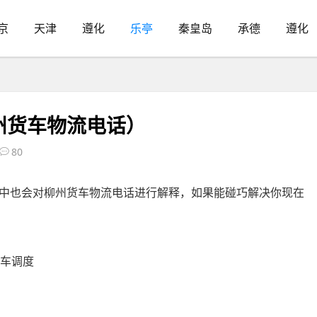
京
天津
遵化
乐亭
秦皇岛
承德
遵化
州货车物流电话）
80
中也会对柳州货车物流电话进行解释，如果能碰巧解决你现在
程车调度