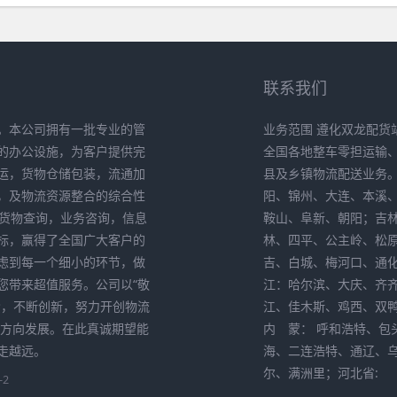
联系我们
。本公司拥有一批专业的管
业务范围 遵化双龙配货
的办公设施，为客户提供完
全国各地整车零担运输
运，货物仓储包装，流通加
县及乡镇物流配送业务
，及物流资源整合的综合性
阳、锦州、大连、本溪
供货物查询，业务咨询，信息
鞍山、阜新、朝阳；吉
标，赢得了全国广大客户的
林、四平、公主岭、松
考虑到每一个细小的环节，做
吉、白城、梅河口、通
您带来超值服务。公司以“敬
江：哈尔滨、大庆、齐
索，不断创新，努力开创物流
江、佳木斯、鸡西、双
化方向发展。在此真诚期望能
内 蒙： 呼和浩特、包
走越远。
海、二连浩特、通辽、
尔、满洲里；河北省:
-2