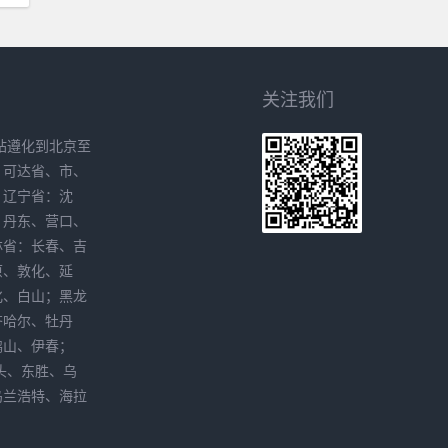
关注我们
站遵化到北京至
、可达省、市、
。辽宁省：沈
、丹东、营口、
林省：长春、吉
原、敦化、延
化、白山；黑龙
齐哈尔、牡丹
鸭山、伊春；
头、东胜、乌
乌兰浩特、海拉