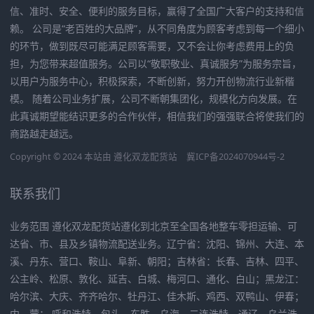
信、准时、安全、便利的服务目标，赢得了全国广大客户的支持和信
赖。 公司是“老百姓的大品牌”，从不同角度为顾客考虑到每一个细小
的环节，做到既尽可能满足顾客需要，又不会让你考虑费用上的负
担，为您带来超值服务。公司以“敬职敬业、真诚服务”为服务宗旨，
以用户为服务中心，积极探索，不断创新，努力开创物流行业新楷
模。 随着公司业务扩展，公司不断朝集团化，规模化方向发展。在
此真诚期望能结识更多的合作伙伴，相信我们的强强联合将使我们的
商路越走越远。
Copyright © 2024 本站由
遵化双龙配货站
冀ICP备2024070944号-2
联系我们
业务范围 遵化双龙配货站遵化到北京至全国各地整车零担运输、可
达省、市、县及乡镇物流配送业务。辽宁省：沈阳、锦州、大连、本
溪、丹东、营口、鞍山、阜新、朝阳；吉林省：长春、吉林、四平、
公主岭、松原、敦化、延吉、白城、梅河口、通化、白山；黑龙江：
哈尔滨、大庆、齐齐哈尔、牡丹江、佳木斯、鸡西、双鸭山、伊春；
内 蒙： 呼和浩特、包头、东胜、乌海、二连浩特、通辽、乌兰浩