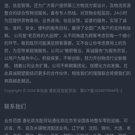
送，信息管理，还为广大客户提供第三方物流方案设计，及物流资源
整合的综合性物流服务。备有专人热线，对货物全程监控，24小时
为您提供货物查询，业务咨询，信息反馈，监督的服务，实现了诚
信、准时、安全、便利的服务目标，赢得了全国广大客户的支持和信
赖。 公司是“老百姓的大品牌”，从不同角度为顾客考虑到每一个细小
的环节，做到既尽可能满足顾客需要，又不会让你考虑费用上的负
担，为您带来超值服务。公司以“敬职敬业、真诚服务”为服务宗旨，
以用户为服务中心，积极探索，不断创新，努力开创物流行业新楷
模。 随着公司业务扩展，公司不断朝集团化，规模化方向发展。在
此真诚期望能结识更多的合作伙伴，相信我们的强强联合将使我们的
商路越走越远。
Copyright © 2024 本站由
遵化双龙配货站
冀ICP备2024070944号-2
联系我们
业务范围 遵化双龙配货站遵化到北京至全国各地整车零担运输、可
达省、市、县及乡镇物流配送业务。辽宁省：沈阳、锦州、大连、本