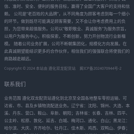
信、准时、安全、便利的服务目标，赢得了全国广大客户的支持和信
赖。 公司是“老百姓的大品牌”，从不同角度为顾客考虑到每一个细小
的环节，做到既尽可能满足顾客需要，又不会让你考虑费用上的负
担，为您带来超值服务。公司以“敬职敬业、真诚服务”为服务宗旨，
以用户为服务中心，积极探索，不断创新，努力开创物流行业新楷
模。 随着公司业务扩展，公司不断朝集团化，规模化方向发展。在
此真诚期望能结识更多的合作伙伴，相信我们的强强联合将使我们的
商路越走越远。
Copyright © 2024 本站由
遵化双龙配货站
冀ICP备2024070944号-2
联系我们
业务范围 遵化双龙配货站遵化到北京至全国各地整车零担运输、可
达省、市、县及乡镇物流配送业务。辽宁省：沈阳、锦州、大连、本
溪、丹东、营口、鞍山、阜新、朝阳；吉林省：长春、吉林、四平、
公主岭、松原、敦化、延吉、白城、梅河口、通化、白山；黑龙江：
哈尔滨、大庆、齐齐哈尔、牡丹江、佳木斯、鸡西、双鸭山、伊春；