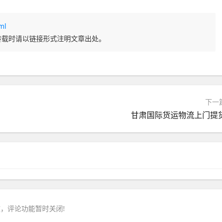
ml
转载时请以链接形式注明文章出处。
下一
甘肃国际货运物流上门提
，评论功能暂时关闭!