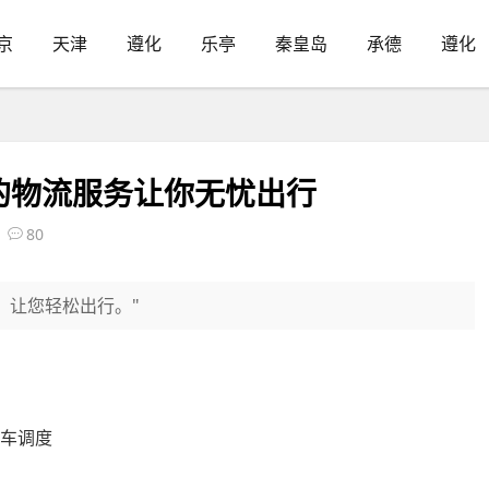
京
天津
遵化
乐亭
秦皇岛
承德
遵化
的物流服务让你无忧出行
80
，让您轻松出行。"
程车调度