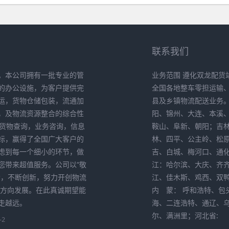
联系我们
。本公司拥有一批专业的管
业务范围 遵化双龙配货
的办公设施，为客户提供完
全国各地整车零担运输
运，货物仓储包装，流通加
县及乡镇物流配送业务
，及物流资源整合的综合性
阳、锦州、大连、本溪
供货物查询，业务咨询，信息
鞍山、阜新、朝阳；吉
标，赢得了全国广大客户的
林、四平、公主岭、松
考虑到每一个细小的环节，做
吉、白城、梅河口、通
您带来超值服务。公司以“敬
江：哈尔滨、大庆、齐
索，不断创新，努力开创物流
江、佳木斯、鸡西、双
化方向发展。在此真诚期望能
内 蒙： 呼和浩特、包
走越远。
海、二连浩特、通辽、
尔、满洲里；河北省:
-2