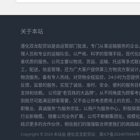
关于本站
遵化双龙配货站是由运管部门批准，专门从事运输服务的企业
理人员和专业的运输队伍，以严格、科学的管理手段，现代化
善优质的服务。公司主要以物流、货运、运输、托运等多式联
工，配送，信息管理，还为广大客户提供第三方物流方案设计
物流服务。备有专人热线，对货物全程监控，24小时为您提
反馈，监督的服务，实现了诚信、准时、安全、便利的服务目
支持和信赖。 公司是“老百姓的大品牌”，从不同角度为顾客
到既尽可能满足顾客需要，又不会让你考虑费用上的负担，为
职敬业、真诚服务”为服务宗旨，以用户为服务中心，积极探
行业新楷模。 随着公司业务扩展，公司不断朝集团化，规模
结识更多的合作伙伴，相信我们的强强联合将使我们的商路越
Copyright © 2024 本站由
遵化双龙配货站
冀ICP备2024070944号