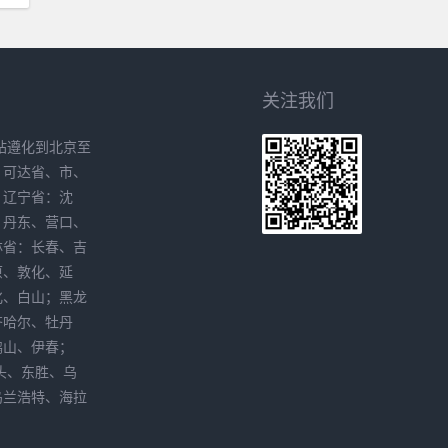
关注我们
站遵化到北京至
、可达省、市、
。辽宁省：沈
、丹东、营口、
林省：长春、吉
原、敦化、延
化、白山；黑龙
齐哈尔、牡丹
鸭山、伊春；
头、东胜、乌
乌兰浩特、海拉