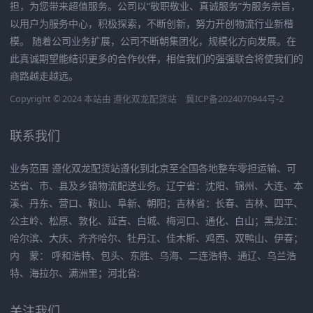
担，为您带来超值服务。公司以“敬职敬业、真诚服务”为服务宗旨，
以用户为服务中心，积极探索，不断创新，努力开创物流行业新楷
模。 随着公司业务扩展，公司不断朝集团化，规模化方向发展。在
此真诚期望能结识更多的合作伙伴，相信我们的强强联合将使我们的
商路越走越远。
Copyright © 2024 本站由
遵化双龙配货站
冀ICP备2024070944号-2
联系我们
业务范围 遵化双龙配货站遵化到北京至全国各地整车零担运输、可
达省、市、县及乡镇物流配送业务。辽宁省：沈阳、锦州、大连、本
溪、丹东、营口、鞍山、阜新、朝阳；吉林省：长春、吉林、四平、
公主岭、松原、敦化、延吉、白城、梅河口、通化、白山；黑龙江：
哈尔滨、大庆、齐齐哈尔、牡丹江、佳木斯、鸡西、双鸭山、伊春；
内 蒙： 呼和浩特、包头、东胜、乌海、二连浩特、通辽、乌兰浩
特、海拉尔、满洲里；河北省:
关注我们