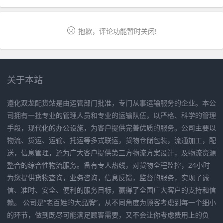
抱歉，评论功能暂时关闭!
关于本站
遵化双龙配货站是由运管部门批准，专门从事运输服务的企业。本公
司拥有一批专业的管理人员和专业的运输队伍，以严格、科学的管理
手段，现代化的办公设施，为客户提供完善优质的服务。公司主要以
物流、货运、运输、托运等多式联运，货物仓储包装，流通加工，配
送，信息管理，还为广大客户提供第三方物流方案设计，及物流资源
整合的综合性物流服务。备有专人热线，对货物全程监控，24小时
为您提供货物查询，业务咨询，信息反馈，监督的服务，实现了诚
信、准时、安全、便利的服务目标，赢得了全国广大客户的支持和信
赖。 公司是“老百姓的大品牌”，从不同角度为顾客考虑到每一个细小
的环节，做到既尽可能满足顾客需要，又不会让你考虑费用上的负