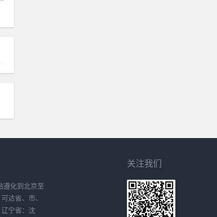
）
关注我们
站遵化到北京至
、可达省、市、
。辽宁省：沈