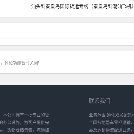
汕头到秦皇岛国际货运专线（秦皇岛到潮汕飞机
，评论功能暂时关闭!
联系我们
。本公司拥有一批专业的管
业务范围 遵化双龙配货
的办公设施，为客户提供完
全国各地整车零担运输
运，货物仓储包装，流通加
县及乡镇物流配送业务