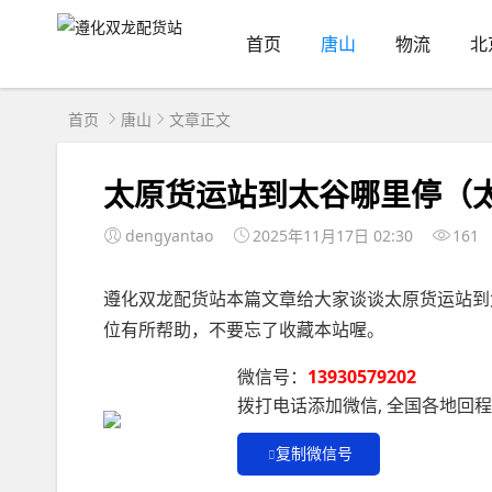
首页
唐山
物流
北
首页
唐山
文章正文
太原货运站到太谷哪里停（
dengyantao
2025年11月17日 02:30
161
遵化双龙配货站本篇文章给大家谈谈太原货运站到
位有所帮助，不要忘了收藏本站喔。
微信号：
13930579202
拨打电话添加微信, 全国各地回
复制微信号