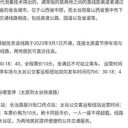
现代测量技术得出的，通常指的是两地之间的直线距离或者通过
省的省会城市，位于山西省中部，而太谷则是山西省晋中市下
交通线路相连，包括高速公路、国道以及省道等。
基础信息该线路于2023年9月1日开通，连接太原嘉节停车场与
交线路，两地居民可直达往返。
0-18：40，全程票价10元，坐满后不可站立乘车。 运营时间
节停车场与太谷公交客运枢纽站双向发车时间均为6：30-18：4
起点站：长治路振兴街口终点站：太谷公交客运枢纽站运营时间：
信息：车票价格为10元，刷卡同投币价，一人一座不得超载。线路
与太谷区，为两地居民提供便捷的公共交通服务。