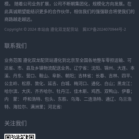
模。 随着公司业务扩展，公司不断朝集团化，规模化方向发展。在
此真诚期望能结识更多的合作伙伴，相信我们的强强联合将使我们的
商路越走越远。
Copyright © 2024 本站由
遵化双龙配货站
冀ICP备2024070944号-2
联系我们
业务范围 遵化双龙配货站遵化到北京至全国各地整车零担运输、可
达省、市、县及乡镇物流配送业务。辽宁省：沈阳、锦州、大连、本
溪、丹东、营口、鞍山、阜新、朝阳；吉林省：长春、吉林、四平、
公主岭、松原、敦化、延吉、白城、梅河口、通化、白山；黑龙江：
哈尔滨、大庆、齐齐哈尔、牡丹江、佳木斯、鸡西、双鸭山、伊春；
内 蒙： 呼和浩特、包头、东胜、乌海、二连浩特、通辽、乌兰浩
特、海拉尔、满洲里；河北省:
关注我们