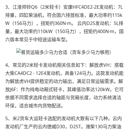
3、江淮帅铃Q6（2米轻卡）安康HFC4DE2-2E发动机：7L
排量，四缸柴油机，符合国六排放标准，最大功率约115k
W（156马力），扭矩约360N·m。 云内D25发动机：5L排
量，最大功率约110kW（150马力），扭矩约400N·m，国
六版本常见于中短途运输车型。
4、常见的2米轻卡发动机相关信息如下：解放虎VH：搭载
大柴CA4DC2 - 12E4发动机，具备124马力。这款发动机能
为解放虎VH提供稳定的动力输出，满足日常运输需求。解
放J6F：作为纯电动厢式轻卡，其峰值功率达120kW。它可
依据不同需求选择合适的轴距与货厢长度，动力系统清洁
环保，适合城市内货物配送。
5、米2货车大运轻卡选配的发动机大致有以下几种。云内
发动机厂生产的云内德威D30，D25T。潍柴130马力柴油