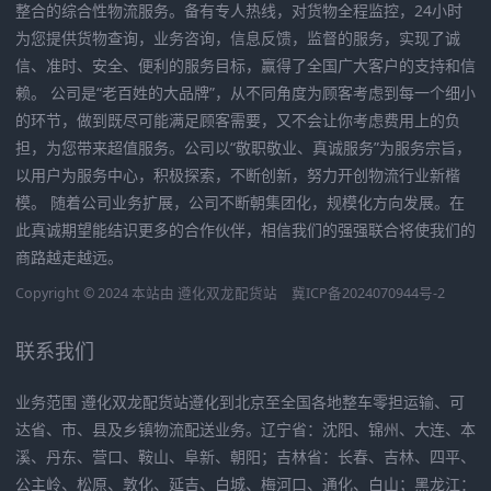
整合的综合性物流服务。备有专人热线，对货物全程监控，24小时
为您提供货物查询，业务咨询，信息反馈，监督的服务，实现了诚
信、准时、安全、便利的服务目标，赢得了全国广大客户的支持和信
赖。 公司是“老百姓的大品牌”，从不同角度为顾客考虑到每一个细小
的环节，做到既尽可能满足顾客需要，又不会让你考虑费用上的负
担，为您带来超值服务。公司以“敬职敬业、真诚服务”为服务宗旨，
以用户为服务中心，积极探索，不断创新，努力开创物流行业新楷
模。 随着公司业务扩展，公司不断朝集团化，规模化方向发展。在
此真诚期望能结识更多的合作伙伴，相信我们的强强联合将使我们的
商路越走越远。
Copyright © 2024 本站由
遵化双龙配货站
冀ICP备2024070944号-2
联系我们
业务范围 遵化双龙配货站遵化到北京至全国各地整车零担运输、可
达省、市、县及乡镇物流配送业务。辽宁省：沈阳、锦州、大连、本
溪、丹东、营口、鞍山、阜新、朝阳；吉林省：长春、吉林、四平、
公主岭、松原、敦化、延吉、白城、梅河口、通化、白山；黑龙江：