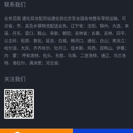
联系我们
业务范围 遵化双龙配货站遵化到北京至全国各地整车零担运输、可
达省、市、县及乡镇物流配送业务。辽宁省：沈阳、锦州、大连、本
溪、丹东、营口、鞍山、阜新、朝阳；吉林省：长春、吉林、四平、
公主岭、松原、敦化、延吉、白城、梅河口、通化、白山；黑龙江：
哈尔滨、大庆、齐齐哈尔、牡丹江、佳木斯、鸡西、双鸭山、伊春；
内 蒙： 呼和浩特、包头、东胜、乌海、二连浩特、通辽、乌兰浩
特、海拉尔、满洲里；河北省:
关注我们