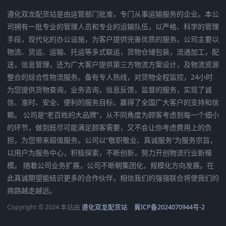
遵化双龙配货站是由运管部门批准，专门从事运输服务的企业。本公
司拥有一批专业的管理人员和专业的运输队伍，以严格、科学的管理
手段，现代化的办公设施，为客户提供完善优质的服务。公司主要以
物流、货运、运输、托运等多式联运，货物仓储包装，流通加工，配
送，信息管理，还为广大客户提供第三方物流方案设计，及物流资源
整合的综合性物流服务。备有专人热线，对货物全程监控，24小时
为您提供货物查询，业务咨询，信息反馈，监督的服务，实现了诚
信、准时、安全、便利的服务目标，赢得了全国广大客户的支持和信
赖。 公司是“老百姓的大品牌”，从不同角度为顾客考虑到每一个细小
的环节，做到既尽可能满足顾客需要，又不会让你考虑费用上的负
担，为您带来超值服务。公司以“敬职敬业、真诚服务”为服务宗旨，
以用户为服务中心，积极探索，不断创新，努力开创物流行业新楷
模。 随着公司业务扩展，公司不断朝集团化，规模化方向发展。在
此真诚期望能结识更多的合作伙伴，相信我们的强强联合将使我们的
商路越走越远。
Copyright © 2024 本站由
遵化双龙配货站
冀ICP备2024070944号-2