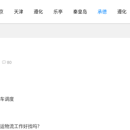
京
天津
遵化
乐亭
秦皇岛
承德
遵化
80
程车调度