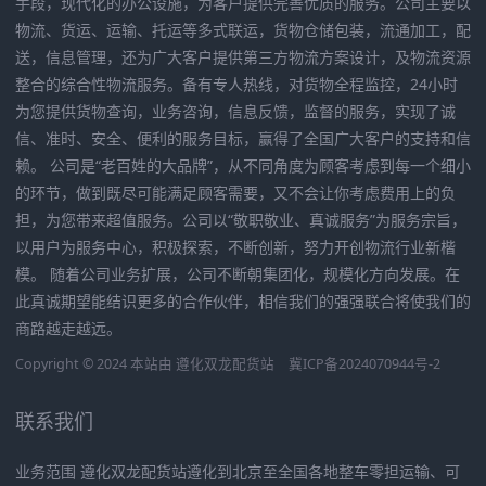
手段，现代化的办公设施，为客户提供完善优质的服务。公司主要以
物流、货运、运输、托运等多式联运，货物仓储包装，流通加工，配
送，信息管理，还为广大客户提供第三方物流方案设计，及物流资源
整合的综合性物流服务。备有专人热线，对货物全程监控，24小时
为您提供货物查询，业务咨询，信息反馈，监督的服务，实现了诚
信、准时、安全、便利的服务目标，赢得了全国广大客户的支持和信
赖。 公司是“老百姓的大品牌”，从不同角度为顾客考虑到每一个细小
的环节，做到既尽可能满足顾客需要，又不会让你考虑费用上的负
担，为您带来超值服务。公司以“敬职敬业、真诚服务”为服务宗旨，
以用户为服务中心，积极探索，不断创新，努力开创物流行业新楷
模。 随着公司业务扩展，公司不断朝集团化，规模化方向发展。在
此真诚期望能结识更多的合作伙伴，相信我们的强强联合将使我们的
商路越走越远。
Copyright © 2024 本站由
遵化双龙配货站
冀ICP备2024070944号-2
联系我们
业务范围 遵化双龙配货站遵化到北京至全国各地整车零担运输、可