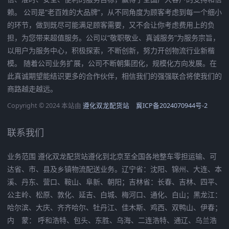
赖。 公司是“老百姓的大品牌”，从不同角度为顾客考虑到每一个细小
的环节，做到既尽可能满足顾客需要，又不会让你考虑费用上的负
担，为您带来超值服务。公司以“敬职敬业、真诚服务”为服务宗旨，
以用户为服务中心，积极探索，不断创新，努力开创物流行业新楷
模。 随着公司业务扩展，公司不断朝集团化，规模化方向发展。在
此真诚期望能结识更多的合作伙伴，相信我们的强强联合将使我们的
商路越走越远。
Copyright © 2024 本站由
遵化双龙配货站
冀ICP备2024070944号-2
联系我们
业务范围 遵化双龙配货站遵化到北京至全国各地整车零担运输、可
达省、市、县及乡镇物流配送业务。辽宁省：沈阳、锦州、大连、本
溪、丹东、营口、鞍山、阜新、朝阳；吉林省：长春、吉林、四平、
公主岭、松原、敦化、延吉、白城、梅河口、通化、白山；黑龙江：
哈尔滨、大庆、齐齐哈尔、牡丹江、佳木斯、鸡西、双鸭山、伊春；
内 蒙： 呼和浩特、包头、东胜、乌海、二连浩特、通辽、乌兰浩