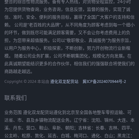
整合的综合性物流服务。备有专人热线，对货物全程监控，24小时
为您提供货物查询，业务咨询，信息反馈，监督的服务，实现了诚
信、准时、安全、便利的服务目标，赢得了全国广大客户的支持和信
赖。 公司是“老百姓的大品牌”，从不同角度为顾客考虑到每一个细小
的环节，做到既尽可能满足顾客需要，又不会让你考虑费用上的负
担，为您带来超值服务。公司以“敬职敬业、真诚服务”为服务宗旨，
以用户为服务中心，积极探索，不断创新，努力开创物流行业新楷
模。 随着公司业务扩展，公司不断朝集团化，规模化方向发展。在
此真诚期望能结识更多的合作伙伴，相信我们的强强联合将使我们的
商路越走越远。
Copyright © 2024 本站由
遵化双龙配货站
冀ICP备2024070944号-2
联系我们
业务范围 遵化双龙配货站遵化到北京至全国各地整车零担运输、可
达省、市、县及乡镇物流配送业务。辽宁省：沈阳、锦州、大连、本
溪、丹东、营口、鞍山、阜新、朝阳；吉林省：长春、吉林、四平、
公主岭、松原、敦化、延吉、白城、梅河口、通化、白山；黑龙江：