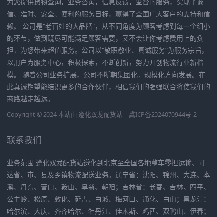
为您提供货物查询，业务咨询，信息反馈，监督的服务，实现了诚
信、准时、安全、便利的服务目标，赢得了全国广大客户的支持和信
赖。 公司是“老百姓的大品牌”，从不同角度为顾客考虑到每一个细小
的环节，做到既尽可能满足顾客需要，又不会让你考虑费用上的负
担，为您带来超值服务。公司以“敬职敬业、真诚服务”为服务宗旨，
以用户为服务中心，积极探索，不断创新，努力开创物流行业新楷
模。 随着公司业务扩展，公司不断朝集团化，规模化方向发展。在
此真诚期望能结识更多的合作伙伴，相信我们的强强联合将使我们的
商路越走越远。
Copyright © 2024 本站由
遵化双龙配货站
冀ICP备2024070944号-2
联系我们
业务范围 遵化双龙配货站遵化到北京至全国各地整车零担运输、可
达省、市、县及乡镇物流配送业务。辽宁省：沈阳、锦州、大连、本
溪、丹东、营口、鞍山、阜新、朝阳；吉林省：长春、吉林、四平、
公主岭、松原、敦化、延吉、白城、梅河口、通化、白山；黑龙江：
哈尔滨、大庆、齐齐哈尔、牡丹江、佳木斯、鸡西、双鸭山、伊春；