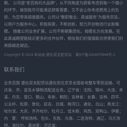
赖。 公司是“老百姓的大品牌”，从不同角度为顾客考虑到每一个细小
的环节，做到既尽可能满足顾客需要，又不会让你考虑费用上的负
担，为您带来超值服务。公司以“敬职敬业、真诚服务”为服务宗旨，
以用户为服务中心，积极探索，不断创新，努力开创物流行业新楷
模。 随着公司业务扩展，公司不断朝集团化，规模化方向发展。在
此真诚期望能结识更多的合作伙伴，相信我们的强强联合将使我们的
商路越走越远。
Copyright © 2024 本站由
遵化双龙配货站
冀ICP备2024070944号-2
联系我们
业务范围 遵化双龙配货站遵化到北京至全国各地整车零担运输、可
达省、市、县及乡镇物流配送业务。辽宁省：沈阳、锦州、大连、本
溪、丹东、营口、鞍山、阜新、朝阳；吉林省：长春、吉林、四平、
公主岭、松原、敦化、延吉、白城、梅河口、通化、白山；黑龙江：
哈尔滨、大庆、齐齐哈尔、牡丹江、佳木斯、鸡西、双鸭山、伊春；
内 蒙： 呼和浩特、包头、东胜、乌海、二连浩特、通辽、乌兰浩
特、海拉尔、满洲里；河北省: