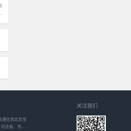
篇
壁浚县货运物流运输电话是多少）
关注我们
站遵化到北京至
、可达省、市、