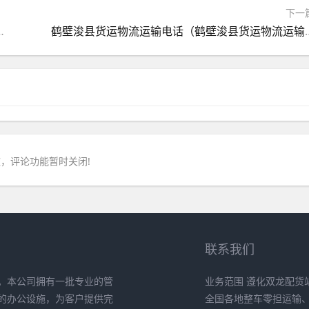
下一
至德州的货运价格是多少）
鹤壁浚县货运物流运输电话（鹤
，评论功能暂时关闭!
联系我们
。本公司拥有一批专业的管
业务范围 遵化双龙配货
的办公设施，为客户提供完
全国各地整车零担运输