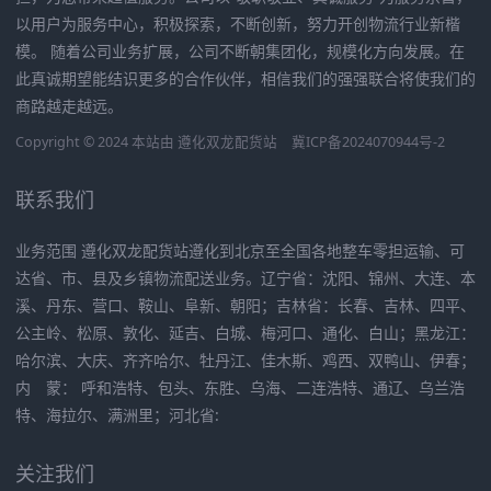
以用户为服务中心，积极探索，不断创新，努力开创物流行业新楷
模。 随着公司业务扩展，公司不断朝集团化，规模化方向发展。在
此真诚期望能结识更多的合作伙伴，相信我们的强强联合将使我们的
商路越走越远。
Copyright © 2024 本站由
遵化双龙配货站
冀ICP备2024070944号-2
联系我们
业务范围 遵化双龙配货站遵化到北京至全国各地整车零担运输、可
达省、市、县及乡镇物流配送业务。辽宁省：沈阳、锦州、大连、本
溪、丹东、营口、鞍山、阜新、朝阳；吉林省：长春、吉林、四平、
公主岭、松原、敦化、延吉、白城、梅河口、通化、白山；黑龙江：
哈尔滨、大庆、齐齐哈尔、牡丹江、佳木斯、鸡西、双鸭山、伊春；
内 蒙： 呼和浩特、包头、东胜、乌海、二连浩特、通辽、乌兰浩
特、海拉尔、满洲里；河北省:
关注我们