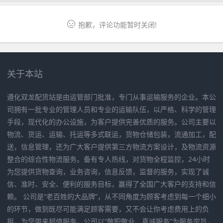
抱歉，评论功能暂时关闭!
关于本站
遵化双龙配货站是由运管部门批准，专门从事运输服务的企业。本公
司拥有一批专业的管理人员和专业的运输队伍，以严格、科学的管理
手段，现代化的办公设施，为客户提供完善优质的服务。公司主要以
物流、货运、运输、托运等多式联运，货物仓储包装，流通加工，配
送，信息管理，还为广大客户提供第三方物流方案设计，及物流资源
整合的综合性物流服务。备有专人热线，对货物全程监控，24小时
为您提供货物查询，业务咨询，信息反馈，监督的服务，实现了诚
信、准时、安全、便利的服务目标，赢得了全国广大客户的支持和信
赖。 公司是“老百姓的大品牌”，从不同角度为顾客考虑到每一个细小
的环节，做到既尽可能满足顾客需要，又不会让你考虑费用上的负
担，为您带来超值服务。公司以“敬职敬业、真诚服务”为服务宗旨，